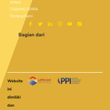
Artikel
CABANG ADIRA
Tentang Kami
Bagian dari
Website
ini
dimiliki
dan