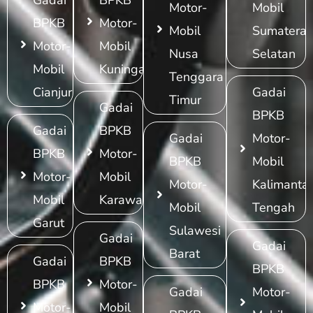
Gadai
BPKB
Motor-
Mobil
BPKB
Motor-
Mobil
Sumatera
Motor-
Mobil
Nusa
Selatan
Mobil
Kuningan
Tenggara
Cianjur
Gadai
Timur
Gadai
BPKB
Gadai
BPKB
Gadai
Motor-
BPKB
Motor-
BPKB
Mobil
Motor-
Mobil
Motor-
Kalimanta
Mobil
Karawang
Mobil
Tengah
Garut
Sulawesi
Gadai
Gadai
Barat
Gadai
BPKB
BPKB
BPKB
Motor-
Gadai
Motor-
Motor-
Mobil