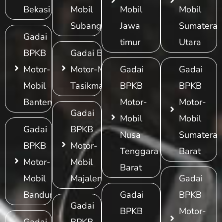
Bekasi
Mobil
Mobil
Mobil
Subang
Jawa
Sumatera
Gadai
timur
Utara
BPKB
Gadai BPKB
Motor-
Motor-Mobil
Gadai
Gadai
Mobil
Tasikmalaya
BPKB
BPKB
Banten
Motor-
Motor-
Gadai
Mobil
Mobil
Gadai
BPKB
Nusa
Sumatera
BPKB
Motor-
Tenggara
Barat
Motor-
Mobil
Barat
Mobil
Majalengka
Gadai
Bandung
Gadai
BPKB
Gadai
BPKB
Motor-