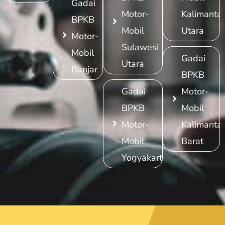
Gadai
Motor-
Kalimanta
BPKB
Mobil
Utara
Motor-
Sulawesi
Mobil
Gadai
Utara
Banjar
BPKB
Gadai
Motor-
BPKB
Mobil
Motor-
Kalimanta
Mobil
Barat
Yogyakarta