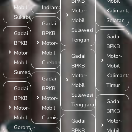
BPKB
Mobil
Mobil
Indramayu
Motor-
Kalimanta
Sukabumi
Mobil
Selatan
Gadai
Sulawesi
Gadai
BPKB
Gadai
Tengah
BPKB
Motor-
BPKB
Motor-
Mobil
Gadai
Motor-
Mobil
Cirebon
BPKB
Mobil
Sumedang
Motor-
Kalimanta
Gadai
Mobil
Timur
Gadai
BPKB
Sulawesi
BPKB
Motor-
Gadai
Tenggara
Motor-
Mobil
BPKB
Mobil
Ciamis
Gadai
Motor-
Gorontalo
BPKB
Mobil