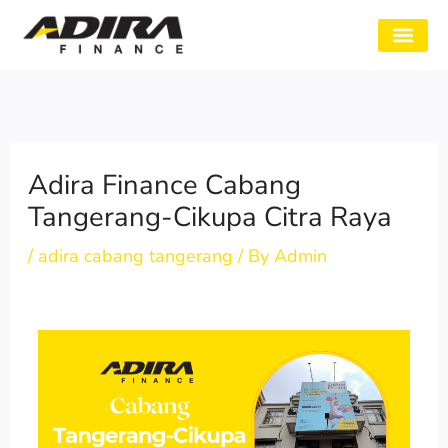
Skip
to
SYARAT GADAI
CABANG ADIRA
TENTANG KAMI
content
Adira Finance Cabang
Tangerang-Cikupa Citra Raya
/
adira cabang tangerang
/ By
Admin