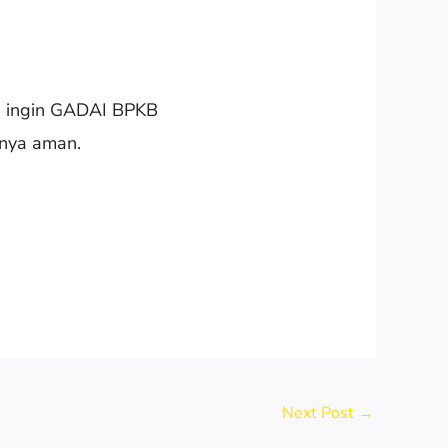
g ingin GADAI BPKB
inya aman.
Next Post
→