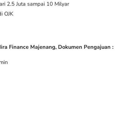
ri 2.5 Juta sampai 10 Milyar
di OJK
dira Finance Majenang
,
Dokumen Pengajuan :
min