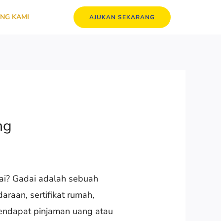
NG KAMI
AJUKAN SEKARANG
ng
dai? Gadai adalah sebuah
raan, sertifikat rumah,
 mendapat pinjaman uang atau