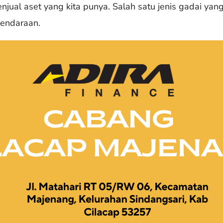
ual aset yang kita punya. Salah satu jenis gadai yan
kendaraan.