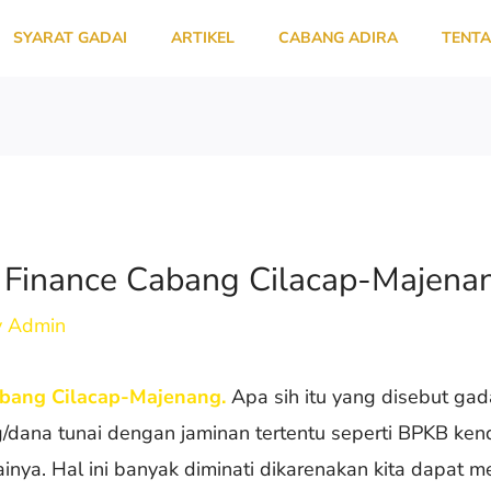
SYARAT GADAI
ARTIKEL
CABANG ADIRA
TENTA
 Finance Cabang Cilacap-Majena
y
Admin
abang Cilacap-Majenang.
Apa sih itu yang disebut ga
/dana tunai dengan jaminan tertentu seperti BPKB kenda
againya. Hal ini banyak diminati dikarenakan kita dapat