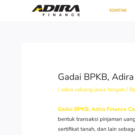
Skip
KONTAK
to
content
Gadai BPKB, Adira
/
adira cabang jawa tengah
/ B
Gadai BPKB, Adira Finance C
bentuk transaksi pinjaman uang
sertifikat tanah, dan lain seb