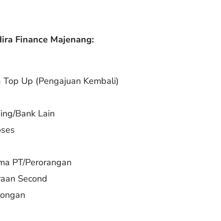
ira Finance Majenang:
a Top Up (Pengajuan Kembali)
sing/Bank Lain
oses
ma PT/Perorangan
raan Second
tongan