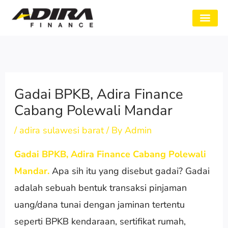
Skip
to
SYARAT GADAI
CABANG ADIRA
TENTANG KAMI
content
Gadai BPKB, Adira Finance
Cabang Polewali Mandar
/
adira sulawesi barat
/ By
Admin
Gadai BPKB, Adira Finance Cabang Polewali
Mandar.
Apa sih itu yang disebut gadai? Gadai
adalah sebuah bentuk transaksi pinjaman
uang/dana tunai dengan jaminan tertentu
seperti BPKB kendaraan, sertifikat rumah,