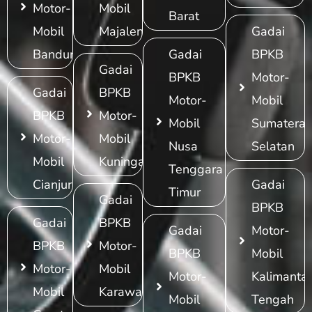
Motor-
Mobil
Barat
Mobil
Majalengka
Gadai
Bandung
Gadai
BPKB
Gadai
BPKB
Motor-
Gadai
BPKB
Motor-
Mobil
BPKB
Motor-
Mobil
Sumatera
Motor-
Mobil
Nusa
Selatan
Mobil
Kuningan
Tenggara
Cianjur
Gadai
Timur
Gadai
BPKB
Gadai
BPKB
Gadai
Motor-
BPKB
Motor-
BPKB
Mobil
Motor-
Mobil
Motor-
Kalimanta
Mobil
Karawang
Mobil
Tengah