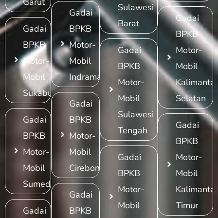
Garut
Sulawesi
Gadai
Gadai
Barat
Gadai
BPKB
BPKB
BPKB
Motor-
Gadai
Motor-
Motor-
Mobil
BPKB
Mobil
Mobil
Indramayu
Motor-
Kalimanta
Sukabumi
Mobil
Selatan
Gadai
Sulawesi
Gadai
BPKB
Gadai
Tengah
BPKB
Motor-
BPKB
Motor-
Mobil
Gadai
Motor-
Mobil
Cirebon
BPKB
Mobil
Sumedang
Motor-
Kalimanta
Gadai
Mobil
Timur
Gadai
BPKB