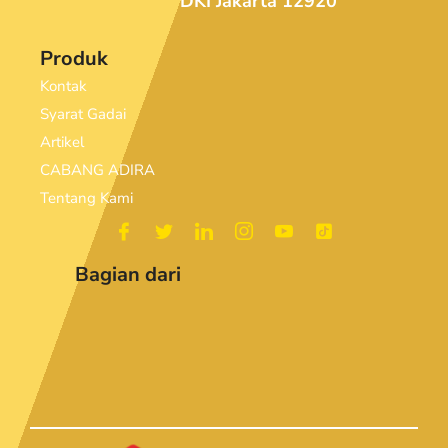
DKI Jakarta 12920
Produk
Kontak
Syarat Gadai
Artikel
CABANG ADIRA
Tentang Kami
Bagian dari