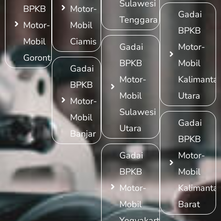
Sulawesi
BPKB
Motor-
Gadai
Tenggara
Motor-
Mobil
BPKB
Mobil
Ciamis
Gadai
Motor-
Gorontalo
BPKB
Mobil
Gadai
Motor-
Kalimanta
BPKB
Mobil
Utara
Motor-
Sulawesi
Mobil
Gadai
Utara
Banjar
BPKB
Gadai
Motor-
BPKB
Mobil
Motor-
Kalimanta
Mobil
Barat
Yogyakarta