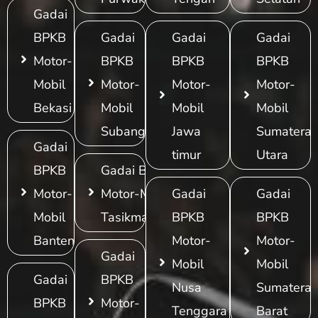
Gadai
BPKB
Gadai
Gadai
Gadai
Motor-
BPKB
BPKB
BPKB
Mobil
Motor-
Motor-
Motor-
Bekasi
Mobil
Mobil
Mobil
Subang
Jawa
Sumatera
Gadai
timur
Utara
BPKB
Gadai BPKB
Motor-
Motor-Mobil
Gadai
Gadai
Mobil
Tasikmalaya
BPKB
BPKB
Banten
Motor-
Motor-
Gadai
Mobil
Mobil
Gadai
BPKB
Nusa
Sumatera
BPKB
Motor-
Tenggara
Barat