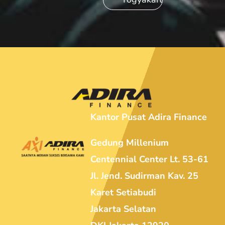
Kantor Pusat Adira Finance
Gedung Millenium
Centennial Center Lt. 53-61
Jl. Jend. Sudirman Kav. 25
Karet Setiabudi
Jakarta Selatan