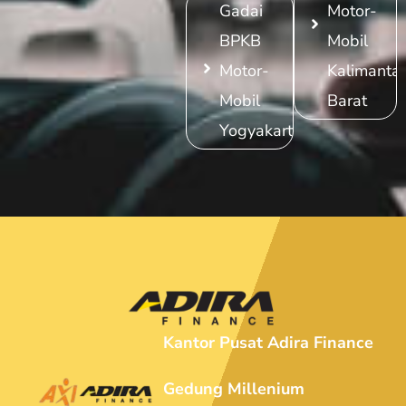
Gadai
Motor-
BPKB
Mobil
Motor-
Kalimanta
Mobil
Barat
Yogyakarta
Kantor Pusat Adira Finance
Gedung Millenium