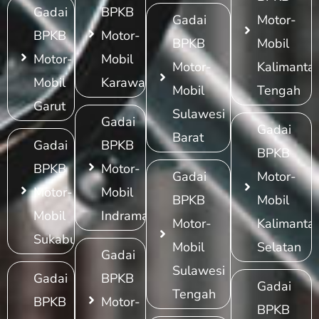
Gadai
BPKB
Gadai
Motor-
BPKB
Motor-
BPKB
Mobil
Motor-
Mobil
Motor-
Kalimanta
Mobil
Karawang
Mobil
Tengah
Garut
Sulawesi
Gadai
Gadai
Barat
Gadai
BPKB
BPKB
BPKB
Motor-
Gadai
Motor-
Motor-
Mobil
BPKB
Mobil
Mobil
Indramayu
Motor-
Kalimanta
Sukabumi
Mobil
Selatan
Gadai
Sulawesi
Gadai
BPKB
Gadai
Tengah
BPKB
Motor-
BPKB