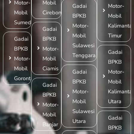
Motor-
Mobil
Gadai
Motor-
Mobil
Cirebon
BPKB
Mobil
Sumedang
Motor-
Kalimanta
Gadai
Mobil
Timur
Gadai
BPKB
Sulawesi
BPKB
Motor-
Gadai
Tenggara
Motor-
Mobil
BPKB
Mobil
Ciamis
Gadai
Motor-
Gorontalo
BPKB
Mobil
Gadai
Motor-
Kalimanta
BPKB
Mobil
Utara
Motor-
Sulawesi
Mobil
Gadai
Utara
Banjar
BPKB