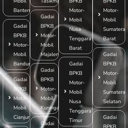
Mobil
Tasikmalaya
BPKB
BPKB
Banten
Motor-
Motor-
Gadai
Mobil
Mobil
Gadai
BPKB
Nusa
Sumatera
BPKB
Motor-
Tenggara
Barat
Motor-
Mobil
Barat
Mobil
Majalengka
Gadai
Bandung
Gadai
BPKB
Gadai
BPKB
Motor-
Gadai
BPKB
Motor-
Mobil
BPKB
Motor-
Mobil
Sumatera
Motor-
Mobil
Nusa
Selatan
Mobil
Kuningan
Tenggara
Cianjur
Gadai
Timur
Gadai
BPKB