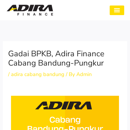
Skip
to
SYARAT GADAI
CABANG ADIRA
TENTANG KAMI
content
Gadai BPKB, Adira Finance
Cabang Bandung-Pungkur
/
adira cabang bandung
/ By
Admin