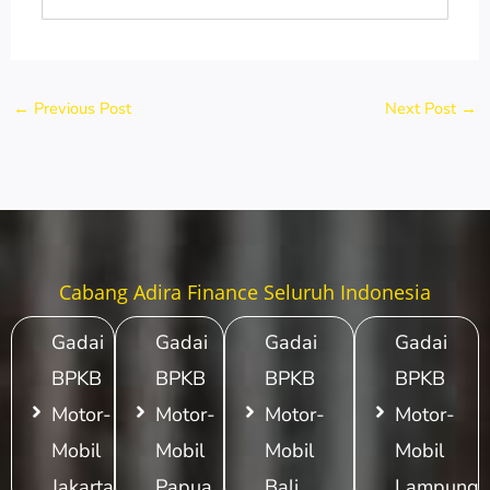
←
Previous Post
Next Post
→
Cabang Adira Finance Seluruh Indonesia
Gadai
Gadai
Gadai
Gadai
BPKB
BPKB
BPKB
BPKB
Motor-
Motor-
Motor-
Motor-
Mobil
Mobil
Mobil
Mobil
Jakarta
Papua
Bali
Lampung