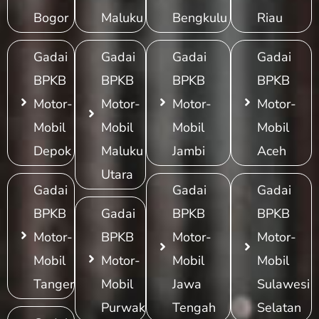
Bogor
Maluku
Bengkulu
Riau
Gadai
Gadai
Gadai
Gadai
BPKB
BPKB
BPKB
BPKB
Motor-
Motor-
Motor-
Motor-
Mobil
Mobil
Mobil
Mobil
Depok
Maluku
Jambi
Aceh
Utara
Gadai
Gadai
Gadai
BPKB
Gadai
BPKB
BPKB
Motor-
BPKB
Motor-
Motor-
Mobil
Motor-
Mobil
Mobil
Tangerang
Mobil
Jawa
Sulawesi
Purwakarta
Tengah
Selatan