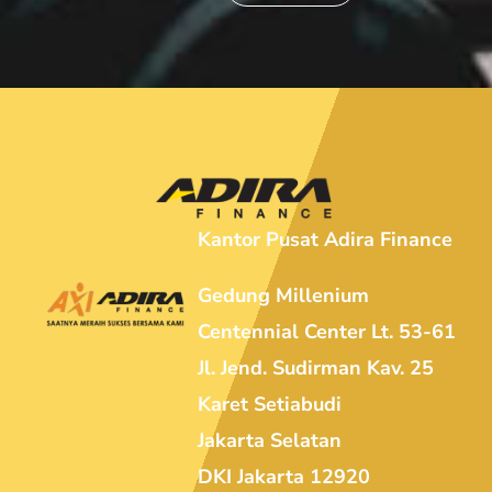
Kantor Pusat Adira Finance
Gedung Millenium
Centennial Center Lt. 53-61
Jl. Jend. Sudirman Kav. 25
Karet Setiabudi
Jakarta Selatan
DKI Jakarta 12920