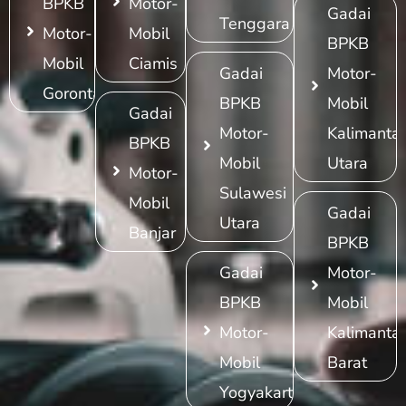
BPKB
Motor-
Gadai
Tenggara
Motor-
Mobil
BPKB
Mobil
Ciamis
Gadai
Motor-
Gorontalo
BPKB
Mobil
Gadai
Motor-
Kalimanta
BPKB
Mobil
Utara
Motor-
Sulawesi
Mobil
Gadai
Utara
Banjar
BPKB
Gadai
Motor-
BPKB
Mobil
Motor-
Kalimanta
Mobil
Barat
Yogyakarta