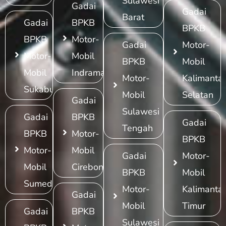
Sulawesi
Gadai
Gadai
Barat
Gadai
BPKB
BPKB
BPKB
Motor-
Gadai
Motor-
Motor-
Mobil
BPKB
Mobil
Mobil
Indramayu
Motor-
Kalimanta
Sukabumi
Mobil
Selatan
Gadai
Sulawesi
Gadai
BPKB
Gadai
Tengah
BPKB
Motor-
BPKB
Motor-
Mobil
Gadai
Motor-
Mobil
Cirebon
BPKB
Mobil
Sumedang
Motor-
Kalimanta
Gadai
Mobil
Timur
Gadai
BPKB
Sulawesi