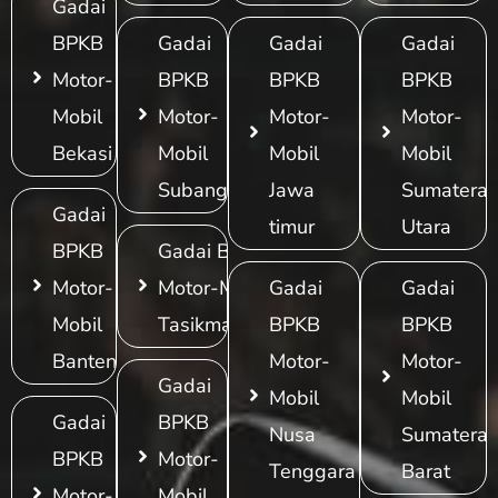
Gadai
BPKB
Gadai
Gadai
Gadai
Motor-
BPKB
BPKB
BPKB
Mobil
Motor-
Motor-
Motor-
Bekasi
Mobil
Mobil
Mobil
Subang
Jawa
Sumatera
Gadai
timur
Utara
BPKB
Gadai BPKB
Motor-
Motor-Mobil
Gadai
Gadai
Mobil
Tasikmalaya
BPKB
BPKB
Banten
Motor-
Motor-
Gadai
Mobil
Mobil
Gadai
BPKB
Nusa
Sumatera
BPKB
Motor-
Tenggara
Barat
Motor-
Mobil