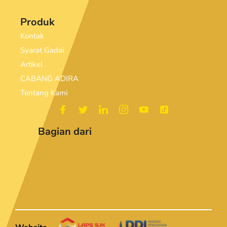
Produk
Kontak
Syarat Gadai
Artikel
CABANG ADIRA
Tentang Kami
Bagian dari