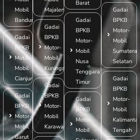
Barat
Mobil
Majalengka
Gadai
Bandung
Gadai
BPKB
Gadai
BPKB
Motor-
Gadai
BPKB
Motor-
Mobil
BPKB
Motor-
Mobil
Sumatera
Motor-
Mobil
Nusa
Selatan
Mobil
Kuningan
Tenggara
Cianjur
Gadai
Timur
Gadai
BPKB
Gadai
BPKB
Gadai
Motor-
BPKB
Motor-
BPKB
Mobil
Motor-
Mobil
Motor-
Kalimanta
Mobil
Karawang
Mobil
Tengah
Garut