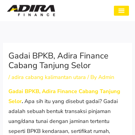
Skip
to
SYARAT GADAI
CABANG ADIRA
TENTANG KAMI
content
Gadai BPKB, Adira Finance
Cabang Tanjung Selor
/
adira cabang kalimantan utara
/ By
Admin
Gadai BPKB, Adira Finance Cabang Tanjung
Selor
.
Apa sih itu yang disebut gadai? Gadai
adalah sebuah bentuk transaksi pinjaman
uang/dana tunai dengan jaminan tertentu
seperti BPKB kendaraan, sertifikat rumah,