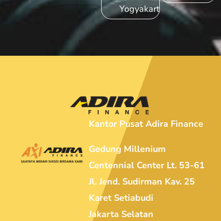
Yogyakarta
Kantor Pusat Adira Finance
Gedung Millenium
Centennial Center Lt. 53-61
Jl. Jend. Sudirman Kav. 25
Karet Setiabudi
Jakarta Selatan