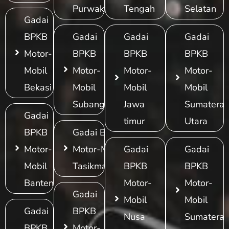
Purwakarta
Tengah
Selatan
Gadai
BPKB
Gadai
Gadai
Gadai
Motor-
BPKB
BPKB
BPKB
Mobil
Motor-
Motor-
Motor-
Bekasi
Mobil
Mobil
Mobil
Subang
Jawa
Sumatera
Gadai
timur
Utara
BPKB
Gadai BPKB
Motor-
Motor-Mobil
Gadai
Gadai
Mobil
Tasikmalaya
BPKB
BPKB
Banten
Motor-
Motor-
Gadai
Mobil
Mobil
Gadai
BPKB
Nusa
Sumatera
BPKB
Motor-