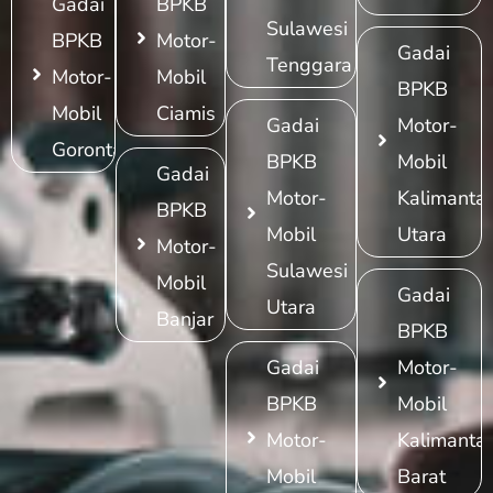
Gadai
BPKB
Sulawesi
BPKB
Motor-
Gadai
Tenggara
Motor-
Mobil
BPKB
Mobil
Ciamis
Gadai
Motor-
Gorontalo
BPKB
Mobil
Gadai
Motor-
Kalimanta
BPKB
Mobil
Utara
Motor-
Sulawesi
Mobil
Gadai
Utara
Banjar
BPKB
Gadai
Motor-
BPKB
Mobil
Motor-
Kalimanta
Mobil
Barat