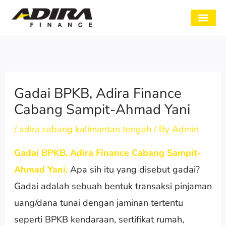
Skip
to
SYARAT GADAI
CABANG ADIRA
TENTANG KAMI
content
Gadai BPKB, Adira Finance
Cabang Sampit-Ahmad Yani
/
adira cabang kalimantan tengah
/ By
Admin
Gadai BPKB, Adira Finance Cabang Sampit-
Ahmad Yani.
Apa sih itu yang disebut gadai?
Gadai adalah sebuah bentuk transaksi pinjaman
uang/dana tunai dengan jaminan tertentu
seperti BPKB kendaraan, sertifikat rumah,