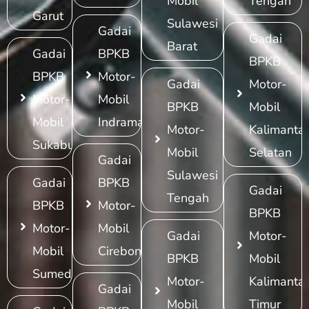
Mobil
Tengah
Garut
Sulawesi
Gadai
Gadai
Barat
Gadai
BPKB
BPKB
BPKB
Motor-
Gadai
Motor-
Motor-
Mobil
BPKB
Mobil
Mobil
Indramayu
Motor-
Kalimanta
Sukabumi
Mobil
Selatan
Gadai
Sulawesi
Gadai
BPKB
Gadai
Tengah
BPKB
Motor-
BPKB
Motor-
Mobil
Gadai
Motor-
Mobil
Cirebon
BPKB
Mobil
Sumedang
Motor-
Kalimanta
Gadai
Mobil
Timur