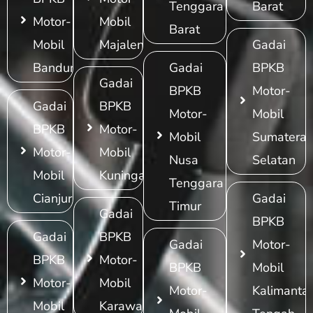
Tenggara
Barat
Motor-
Mobil
Barat
Mobil
Majalengka
Gadai
Bandung
Gadai
BPKB
Gadai
BPKB
Motor-
Gadai
BPKB
Motor-
Mobil
BPKB
Motor-
Mobil
Sumatera
Motor-
Mobil
Nusa
Selatan
Mobil
Kuningan
Tenggara
Cianjur
Gadai
Timur
Gadai
BPKB
Gadai
BPKB
Gadai
Motor-
BPKB
Motor-
BPKB
Mobil
Motor-
Mobil
Motor-
Kalimanta
Mobil
Karawang