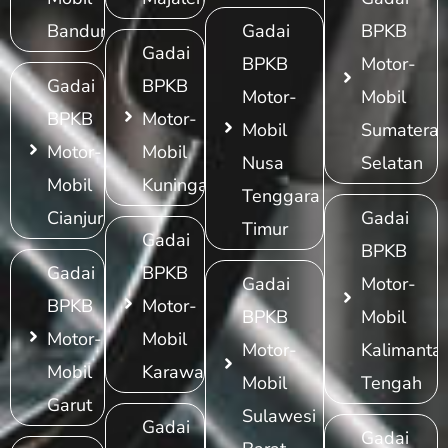
Bandung
Gadai
BPKB
Gadai
BPKB
Motor-
Gadai
BPKB
Motor-
Mobil
BPKB
Motor-
Mobil
Sumatera
Motor-
Mobil
Nusa
Selatan
Mobil
Kuningan
Tenggara
Cianjur
Gadai
Timur
Gadai
BPKB
Gadai
BPKB
Gadai
Motor-
BPKB
Motor-
BPKB
Mobil
Motor-
Mobil
Motor-
Kalimanta
Mobil
Karawang
Mobil
Tengah
Garut
Sulawesi
Gadai
Gadai