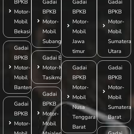
BPKB
Gadai
Gadai
Gadai
Motor-
BPKB
BPKB
BPKB
Mobil
Motor-
Motor-
Motor-
Bekasi
Mobil
Mobil
Mobil
Subang
Jawa
Sumatera
Gadai
timur
Utara
BPKB
Gadai BPKB
Motor-
Motor-Mobil
Gadai
Gadai
Mobil
Tasikmalaya
BPKB
BPKB
Banten
Motor-
Motor-
Gadai
Mobil
Mobil
Gadai
BPKB
Nusa
Sumatera
BPKB
Motor-
Tenggara
Barat
Motor-
Mobil
Barat
Mobil
Majalengka
Gadai