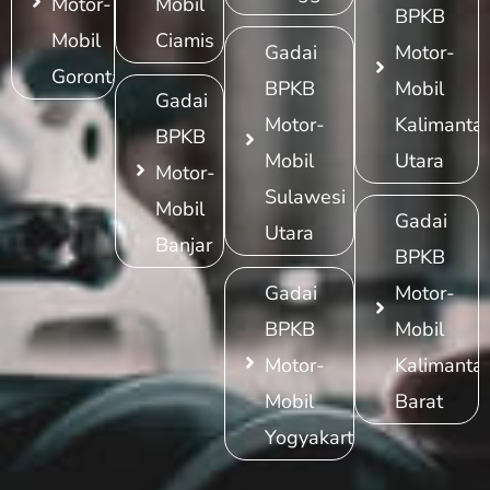
Motor-
Mobil
BPKB
Mobil
Ciamis
Gadai
Motor-
Gorontalo
BPKB
Mobil
Gadai
Motor-
Kalimanta
BPKB
Mobil
Utara
Motor-
Sulawesi
Mobil
Gadai
Utara
Banjar
BPKB
Gadai
Motor-
BPKB
Mobil
Motor-
Kalimanta
Mobil
Barat
Yogyakarta