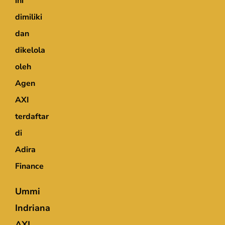
ini
dimiliki
dan
dikelola
oleh
Agen
AXI
terdaftar
di
Adira
Finance
Ummi
Indriana
AXI