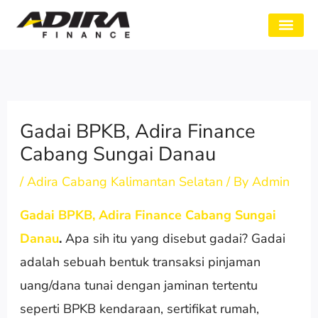
Skip
to
SYARAT GADAI
CABANG ADIRA
TENTANG KAMI
content
Gadai BPKB, Adira Finance
Cabang Sungai Danau
/
Adira Cabang Kalimantan Selatan
/ By
Admin
Gadai BPKB, Adira Finance Cabang Sungai
Danau
.
Apa sih itu yang disebut gadai? Gadai
adalah sebuah bentuk transaksi pinjaman
uang/dana tunai dengan jaminan tertentu
seperti BPKB kendaraan, sertifikat rumah,