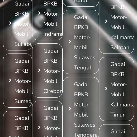
Barat
Gadai
BPKB
BPKB
BPKB
Motor-
Gadai
Motor-
Motor-
Mobil
BPKB
Mobil
Mobil
Indramayu
Motor-
Kalimanta
Sukabumi
Mobil
Selatan
Gadai
Sulawesi
Gadai
BPKB
Gadai
Tengah
BPKB
Motor-
BPKB
Motor-
Mobil
Gadai
Motor-
Mobil
Cirebon
BPKB
Mobil
Sumedang
Motor-
Kalimanta
Gadai
Mobil
Timur
Gadai
BPKB
Sulawesi
BPKB
Motor-
Gadai
Tenggara