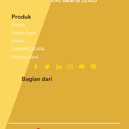
DKI Jakarta 12920
Produk
Kontak
Syarat Gadai
Artikel
CABANG ADIRA
Tentang Kami
Bagian dari