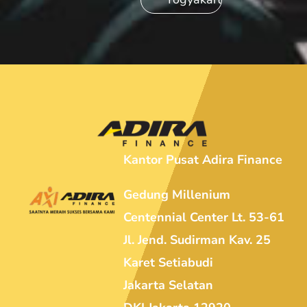
Kantor Pusat Adira Finance
Gedung Millenium
Centennial Center Lt. 53-61
Jl. Jend. Sudirman Kav. 25
Karet Setiabudi
Jakarta Selatan