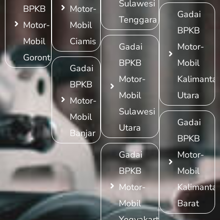
Sulawesi
BPKB
Motor-
Gadai
Tenggara
Motor-
Mobil
BPKB
Mobil
Ciamis
Gadai
Motor-
Gorontalo
BPKB
Mobil
Gadai
Motor-
Kalimanta
BPKB
Mobil
Utara
Motor-
Sulawesi
Mobil
Gadai
Utara
Banjar
BPKB
Gadai
Motor-
BPKB
Mobil
Motor-
Kalimanta
Mobil
Barat
Yogyakarta