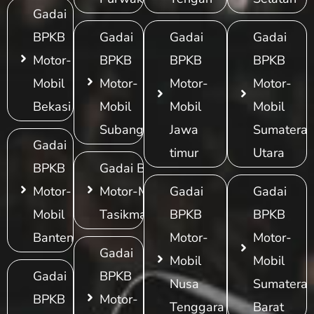
Gadai
BPKB
Gadai
Gadai
Gadai
Motor-
BPKB
BPKB
BPKB
Mobil
Motor-
Motor-
Motor-
Bekasi
Mobil
Mobil
Mobil
Subang
Jawa
Sumatera
Gadai
timur
Utara
BPKB
Gadai BPKB
Motor-
Motor-Mobil
Gadai
Gadai
Mobil
Tasikmalaya
BPKB
BPKB
Banten
Motor-
Motor-
Gadai
Mobil
Mobil
Gadai
BPKB
Nusa
Sumatera
BPKB
Motor-
Tenggara
Barat