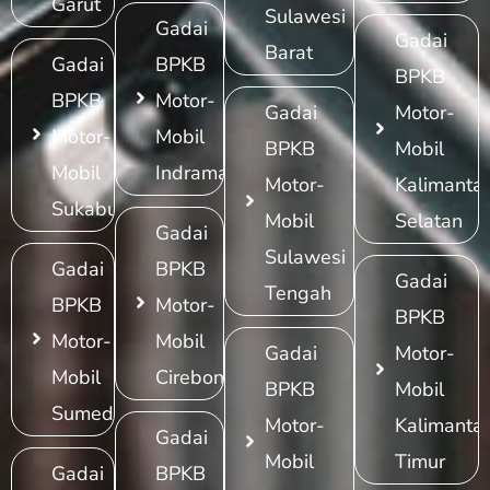
Garut
Sulawesi
Gadai
Gadai
Barat
Gadai
BPKB
BPKB
BPKB
Motor-
Gadai
Motor-
Motor-
Mobil
BPKB
Mobil
Mobil
Indramayu
Motor-
Kalimanta
Sukabumi
Mobil
Selatan
Gadai
Sulawesi
Gadai
BPKB
Gadai
Tengah
BPKB
Motor-
BPKB
Motor-
Mobil
Gadai
Motor-
Mobil
Cirebon
BPKB
Mobil
Sumedang
Motor-
Kalimanta
Gadai
Mobil
Timur
Gadai
BPKB