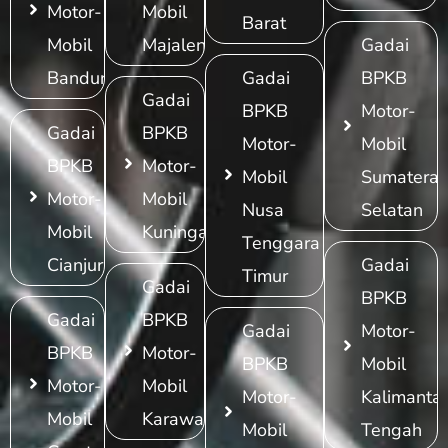
Motor-
Mobil
Barat
Mobil
Majalengka
Gadai
Bandung
Gadai
BPKB
Gadai
BPKB
Motor-
Gadai
BPKB
Motor-
Mobil
BPKB
Motor-
Mobil
Sumatera
Motor-
Mobil
Nusa
Selatan
Mobil
Kuningan
Tenggara
Cianjur
Gadai
Timur
Gadai
BPKB
Gadai
BPKB
Gadai
Motor-
BPKB
Motor-
BPKB
Mobil
Motor-
Mobil
Motor-
Kalimanta
Mobil
Karawang
Mobil
Tengah