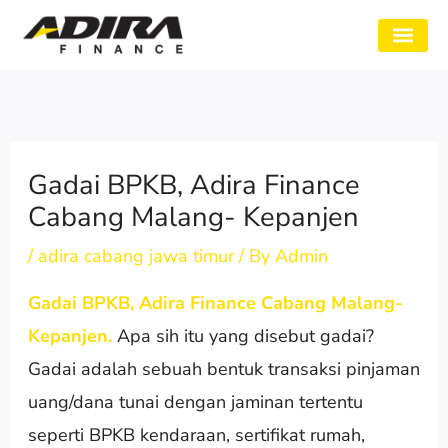
Skip
to
SYARAT GADAI
CABANG ADIRA
TENTANG KAMI
content
Gadai BPKB, Adira Finance
Cabang Malang- Kepanjen
/
adira cabang jawa timur
/ By
Admin
Gadai BPKB, Adira Finance Cabang Malang-
Kepanjen.
Apa sih itu yang disebut gadai?
Gadai adalah sebuah bentuk transaksi pinjaman
uang/dana tunai dengan jaminan tertentu
seperti BPKB kendaraan, sertifikat rumah,