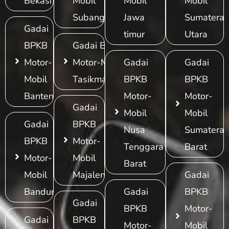
Bekasi
Mobil
Mobil
Mobil
Subang
Jawa
Sumatera
Gadai
timur
Utara
BPKB
Gadai BPKB
Motor-
Motor-Mobil
Gadai
Gadai
Mobil
Tasikmalaya
BPKB
BPKB
Banten
Motor-
Motor-
Gadai
Mobil
Mobil
Gadai
BPKB
Nusa
Sumatera
BPKB
Motor-
Tenggara
Barat
Motor-
Mobil
Barat
Mobil
Majalengka
Gadai
Bandung
Gadai
BPKB
Gadai
BPKB
Motor-
Gadai
BPKB
Motor-
Mobil