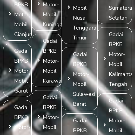
BPKB
Motor-
Mobil
Sumatera
Motor-
Mobil
Nusa
Selatan
Mobil
Kuningan
Tenggara
Cianjur
Gadai
Timur
Gadai
BPKB
Gadai
BPKB
Gadai
Motor-
BPKB
Motor-
BPKB
Mobil
Motor-
Mobil
Motor-
Kalimanta
Mobil
Karawang
Mobil
Tengah
Garut
Sulawesi
Gadai
Gadai
Barat
Gadai
BPKB
BPKB
BPKB
Motor-
Gadai
Motor-
Motor-
Mobil
BPKB
Mobil