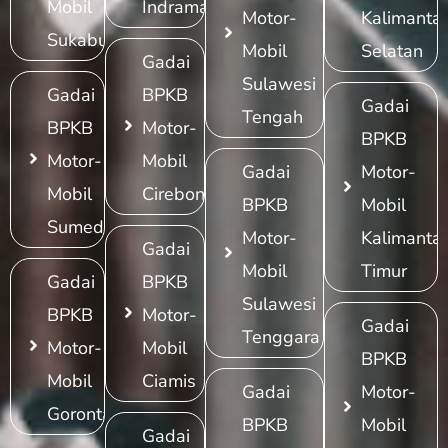
Mobil
Indramayu
Motor-
Kalimanta
Sukabumi
Mobil
Selatan
Gadai
Sulawesi
Gadai
BPKB
Gadai
Tengah
BPKB
Motor-
BPKB
Motor-
Mobil
Gadai
Motor-
Mobil
Cirebon
BPKB
Mobil
Sumedang
Motor-
Kalimanta
Gadai
Mobil
Timur
Gadai
BPKB
Sulawesi
BPKB
Motor-
Gadai
Tenggara
Motor-
Mobil
BPKB
Mobil
Ciamis
Gadai
Motor-
Gorontalo
BPKB
Mobil
Gadai