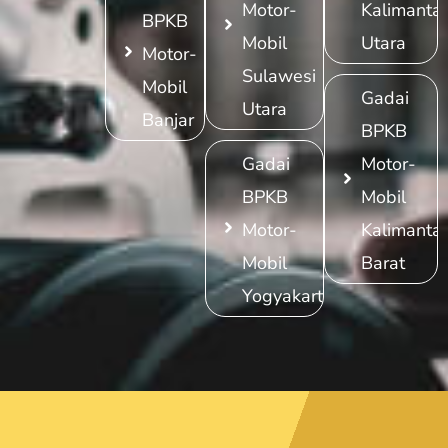
Motor-
Kalimanta
BPKB
Mobil
Utara
Motor-
Sulawesi
Mobil
Gadai
Utara
Banjar
BPKB
Gadai
Motor-
BPKB
Mobil
Motor-
Kalimanta
Mobil
Barat
Yogyakarta