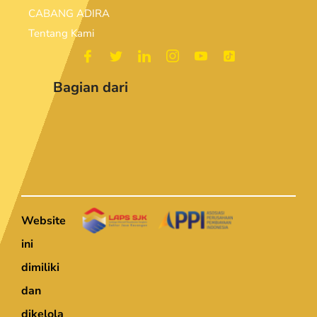
CABANG ADIRA
Tentang Kami
Bagian dari
Website
ini
dimiliki
dan
dikelola