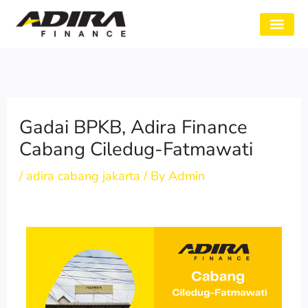
Skip
to
SYARAT GADAI
CABANG ADIRA
TENTANG KAMI
content
Gadai BPKB, Adira Finance
Cabang Ciledug-Fatmawati
/
adira cabang jakarta
/ By
Admin