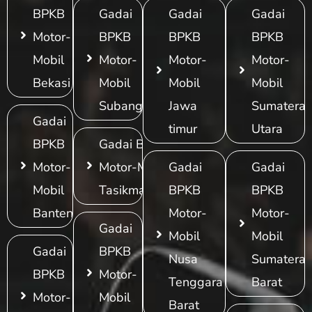
BPKB
Gadai
Gadai
Gadai
Motor-
BPKB
BPKB
BPKB
Mobil
Motor-
Motor-
Motor-
Bekasi
Mobil
Mobil
Mobil
Subang
Jawa
Sumatera
Gadai
timur
Utara
BPKB
Gadai BPKB
Motor-
Motor-Mobil
Gadai
Gadai
Mobil
Tasikmalaya
BPKB
BPKB
Banten
Motor-
Motor-
Gadai
Mobil
Mobil
Gadai
BPKB
Nusa
Sumatera
BPKB
Motor-
Tenggara
Barat
Motor-
Mobil
Barat