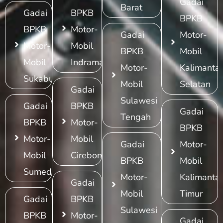
Gadai
Barat
Gadai
BPKB
BPKB
BPKB
Motor-
Gadai
Motor-
Motor-
Mobil
BPKB
Mobil
Mobil
Indramayu
Motor-
Kalimanta
Sukabumi
Mobil
Selatan
Gadai
Sulawesi
Gadai
BPKB
Gadai
Tengah
BPKB
Motor-
BPKB
Motor-
Mobil
Gadai
Motor-
Mobil
Cirebon
BPKB
Mobil
Sumedang
Motor-
Kalimanta
Gadai
Mobil
Timur
Gadai
BPKB
Sulawesi
BPKB
Motor-
Gadai