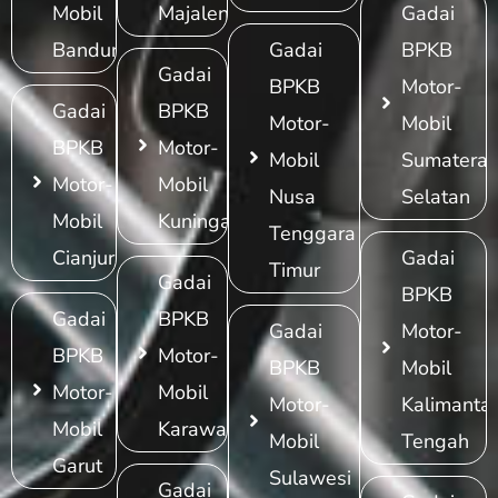
Mobil
Majalengka
Gadai
Bandung
Gadai
BPKB
Gadai
BPKB
Motor-
Gadai
BPKB
Motor-
Mobil
BPKB
Motor-
Mobil
Sumatera
Motor-
Mobil
Nusa
Selatan
Mobil
Kuningan
Tenggara
Cianjur
Gadai
Timur
Gadai
BPKB
Gadai
BPKB
Gadai
Motor-
BPKB
Motor-
BPKB
Mobil
Motor-
Mobil
Motor-
Kalimanta
Mobil
Karawang
Mobil
Tengah
Garut
Sulawesi
Gadai