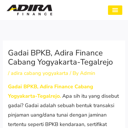
Skip
to
SYARAT GADAI
CABANG ADIRA
TENTANG KAMI
content
Gadai BPKB, Adira Finance
Cabang Yogyakarta-Tegalrejo
/
adira cabang yogyakarta
/ By
Admin
Gadai BPKB, Adira Finance Cabang
Yogyakarta-Tegalrejo.
Apa sih itu yang disebut
gadai? Gadai adalah sebuah bentuk transaksi
pinjaman uang/dana tunai dengan jaminan
tertentu seperti BPKB kendaraan, sertifikat