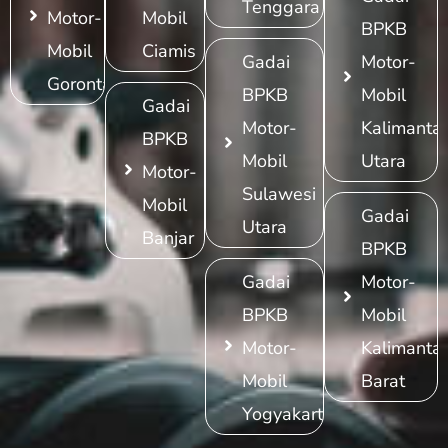
Tenggara
Motor-
Mobil
BPKB
Mobil
Ciamis
Gadai
Motor-
Gorontalo
BPKB
Mobil
Gadai
Motor-
Kalimanta
BPKB
Mobil
Utara
Motor-
Sulawesi
Mobil
Gadai
Utara
Banjar
BPKB
Gadai
Motor-
BPKB
Mobil
Motor-
Kalimanta
Mobil
Barat
Yogyakarta