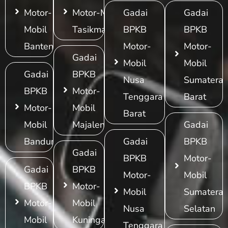
Motor-
Motor-Mobil
Gadai
Gadai
Mobil
Tasikmalaya
BPKB
BPKB
Banten
Motor-
Motor-
Gadai
Mobil
Mobil
Gadai
BPKB
Nusa
Sumatera
BPKB
Motor-
Tenggara
Barat
Motor-
Mobil
Barat
Mobil
Majalengka
Gadai
Bandung
Gadai
BPKB
Gadai
BPKB
Motor-
Gadai
BPKB
Motor-
Mobil
BPKB
Motor-
Mobil
Sumatera
Motor-
Mobil
Nusa
Selatan
Mobil
Kuningan
Tenggara