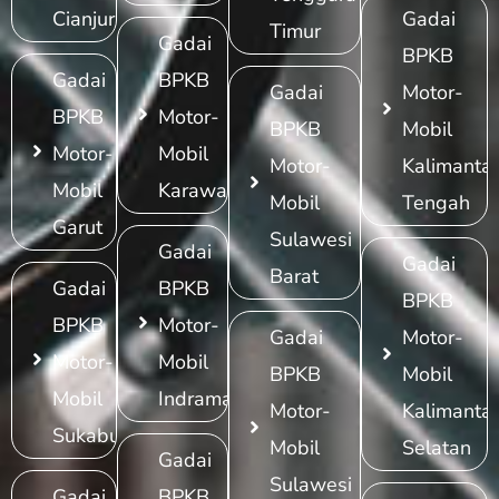
Cianjur
Gadai
Timur
Gadai
BPKB
Gadai
BPKB
Gadai
Motor-
BPKB
Motor-
BPKB
Mobil
Motor-
Mobil
Motor-
Kalimanta
Mobil
Karawang
Mobil
Tengah
Garut
Sulawesi
Gadai
Gadai
Barat
Gadai
BPKB
BPKB
BPKB
Motor-
Gadai
Motor-
Motor-
Mobil
BPKB
Mobil
Mobil
Indramayu
Motor-
Kalimanta
Sukabumi
Mobil
Selatan
Gadai
Sulawesi
Gadai
BPKB