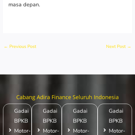
masa depan.
←
Previous Post
Next Post
→
Cabang Adira Finance Seluruh Indonesia
Gadai
Gadai
Gadai
Gadai
BPKB
BPKB
BPKB
BPKB
Motor-
Motor-
Motor-
Motor-