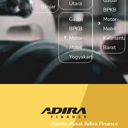
Gadai
Utara
Banjar
BPKB
Gadai
Motor-
BPKB
Mobil
Motor-
Kalimanta
Mobil
Barat
Yogyakarta
Kantor Pusat Adira Finance