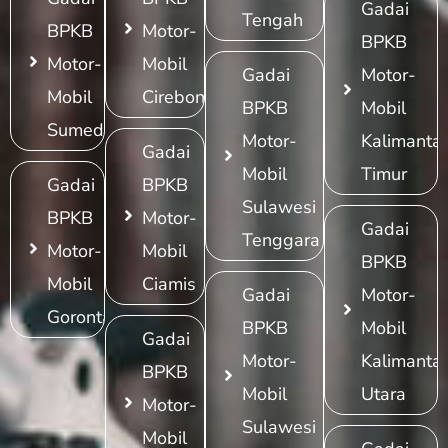
Gadai
Tengah
BPKB
Motor-
BPKB
Motor-
Mobil
Gadai
Motor-
Mobil
Cirebon
BPKB
Mobil
Sumedang
Motor-
Kalimanta
Gadai
Mobil
Timur
Gadai
BPKB
Sulawesi
BPKB
Motor-
Gadai
Tenggara
Motor-
Mobil
BPKB
Mobil
Ciamis
Gadai
Motor-
Gorontalo
BPKB
Mobil
Gadai
Motor-
Kalimanta
BPKB
Mobil
Utara
Motor-
Sulawesi
Mobil