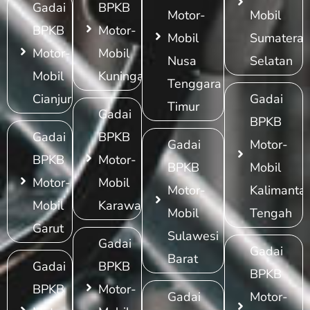
Gadai
BPKB
Motor-
Mobil
BPKB
Motor-
Mobil
Sumatera
Motor-
Mobil
Nusa
Selatan
Mobil
Kuningan
Tenggara
Cianjur
Gadai
Timur
Gadai
BPKB
Gadai
BPKB
Gadai
Motor-
BPKB
Motor-
BPKB
Mobil
Motor-
Mobil
Motor-
Kalimanta
Mobil
Karawang
Mobil
Tengah
Garut
Sulawesi
Gadai
Gadai
Barat
Gadai
BPKB
BPKB
BPKB
Motor-
Gadai
Motor-