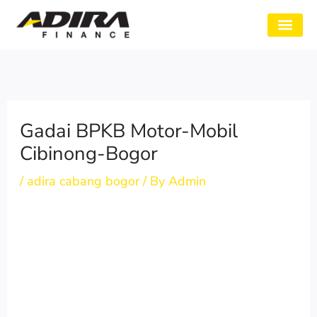
Skip
to
SYARAT GADAI
CABANG ADIRA
TENTANG KAMI
content
Gadai BPKB Motor-Mobil
Cibinong-Bogor
/
adira cabang bogor
/ By
Admin