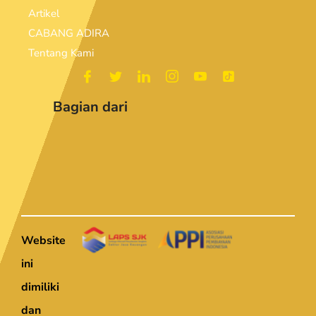
Artikel
CABANG ADIRA
Tentang Kami
Bagian dari
Website
ini
dimiliki
dan