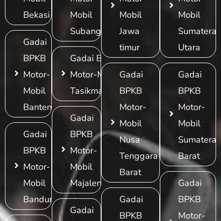
Bekasi
Mobil
Mobil
Mobil
Subang
Jawa
Sumatera
Gadai
timur
Utara
BPKB
Gadai BPKB
Motor-
Motor-Mobil
Gadai
Gadai
Mobil
Tasikmalaya
BPKB
BPKB
Banten
Motor-
Motor-
Gadai
Mobil
Mobil
Gadai
BPKB
Nusa
Sumatera
BPKB
Motor-
Tenggara
Barat
Motor-
Mobil
Barat
Mobil
Majalengka
Gadai
Bandung
Gadai
BPKB
Gadai
BPKB
Motor-