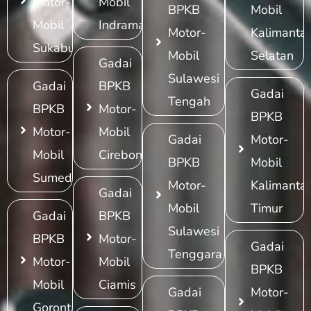
Motor-
Mobil
BPKB
Mobil
Mobil
Indramayu
Motor-
Kalimanta
Sukabumi
Mobil
Selatan
Gadai
Sulawesi
Gadai
BPKB
Gadai
Tengah
BPKB
Motor-
BPKB
Motor-
Mobil
Gadai
Motor-
Mobil
Cirebon
BPKB
Mobil
Sumedang
Motor-
Kalimanta
Gadai
Mobil
Timur
Gadai
BPKB
Sulawesi
BPKB
Motor-
Gadai
Tenggara
Motor-
Mobil
BPKB
Mobil
Ciamis
Gadai
Motor-
Gorontalo