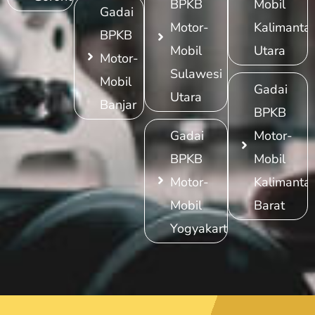
BPKB
Mobil
Gadai
Motor-
Kalimanta
BPKB
Mobil
Utara
Motor-
Sulawesi
Mobil
Gadai
Utara
Banjar
BPKB
Gadai
Motor-
BPKB
Mobil
Motor-
Kalimanta
Mobil
Barat
Yogyakarta