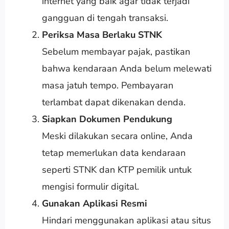
internet yang baik agar tidak terjadi
gangguan di tengah transaksi.
Periksa Masa Berlaku STNK
Sebelum membayar pajak, pastikan
bahwa kendaraan Anda belum melewati
masa jatuh tempo. Pembayaran
terlambat dapat dikenakan denda.
Siapkan Dokumen Pendukung
Meski dilakukan secara online, Anda
tetap memerlukan data kendaraan
seperti STNK dan KTP pemilik untuk
mengisi formulir digital.
Gunakan Aplikasi Resmi
Hindari menggunakan aplikasi atau situs