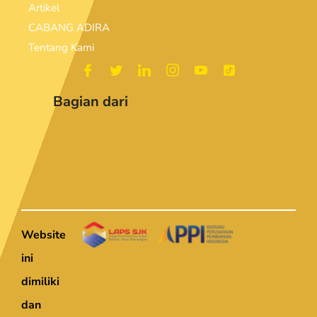
Artikel
CABANG ADIRA
Tentang Kami
Bagian dari
Website
ini
dimiliki
dan