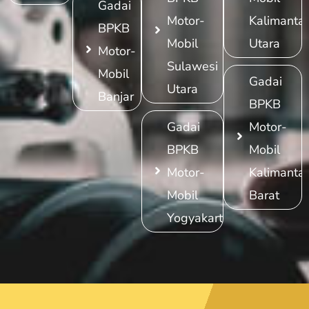
Gadai
Motor-
Kalimanta
BPKB
Mobil
Utara
Motor-
Sulawesi
Mobil
Gadai
Utara
Banjar
BPKB
Gadai
Motor-
BPKB
Mobil
Motor-
Kalimanta
Mobil
Barat
Yogyakarta