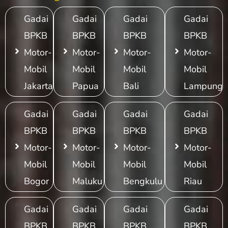
Gadai
Gadai
Gadai
Gadai
BPKB
BPKB
BPKB
BPKB
Motor-
Motor-
Motor-
Motor-
Mobil
Mobil
Mobil
Mobil
Jakarta
Papua
Bali
Lampung
Gadai
Gadai
Gadai
Gadai
BPKB
BPKB
BPKB
BPKB
Motor-
Motor-
Motor-
Motor-
Mobil
Mobil
Mobil
Mobil
Bogor
Maluku
Bengkulu
Riau
Gadai
Gadai
Gadai
Gadai
BPKB
BPKB
BPKB
BPKB