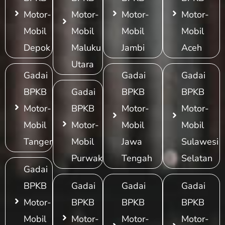
Motor-
Motor-
Motor-
Motor-
Mobil
Mobil
Mobil
Mobil
Depok
Maluku
Jambi
Aceh
Utara
Gadai
Gadai
Gadai
BPKB
Gadai
BPKB
BPKB
Motor-
BPKB
Motor-
Motor-
Mobil
Motor-
Mobil
Mobil
Tangerang
Mobil
Jawa
Sulawesi
Purwakarta
Tengah
Selatan
Gadai
BPKB
Gadai
Gadai
Gadai
Motor-
BPKB
BPKB
BPKB
Mobil
Motor-
Motor-
Motor-