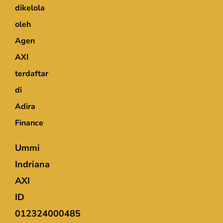
dikelola
oleh
Agen
AXI
terdaftar
di
Adira
Finance
Ummi
Indriana
AXI
ID
012324000485