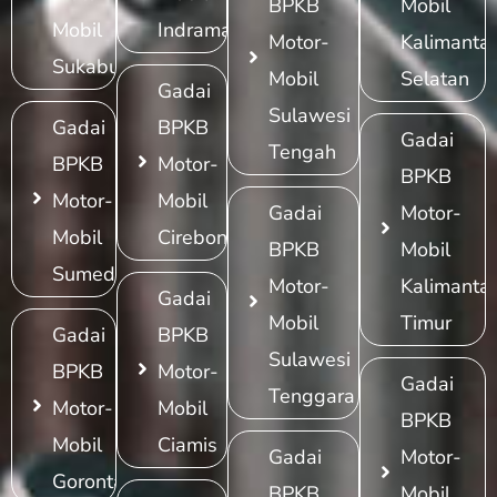
BPKB
Mobil
Mobil
Indramayu
Motor-
Kalimanta
Sukabumi
Mobil
Selatan
Gadai
Sulawesi
Gadai
BPKB
Gadai
Tengah
BPKB
Motor-
BPKB
Motor-
Mobil
Gadai
Motor-
Mobil
Cirebon
BPKB
Mobil
Sumedang
Motor-
Kalimanta
Gadai
Mobil
Timur
Gadai
BPKB
Sulawesi
BPKB
Motor-
Gadai
Tenggara
Motor-
Mobil
BPKB
Mobil
Ciamis
Gadai
Motor-
Gorontalo
BPKB
Mobil