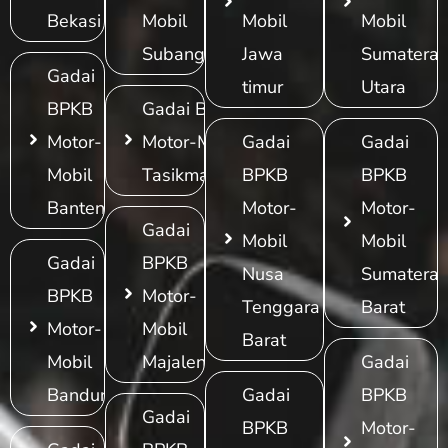
Bekasi
Mobil
Mobil
Mobil
Subang
Jawa
Sumatera
Gadai
timur
Utara
BPKB
Gadai BPKB
Motor-
Motor-Mobil
Gadai
Gadai
Mobil
Tasikmalaya
BPKB
BPKB
Banten
Motor-
Motor-
Gadai
Mobil
Mobil
Gadai
BPKB
Nusa
Sumatera
BPKB
Motor-
Tenggara
Barat
Motor-
Mobil
Barat
Mobil
Majalengka
Gadai
Bandung
Gadai
BPKB
Gadai
BPKB
Motor-