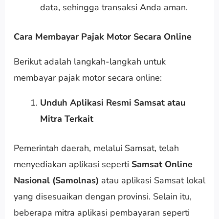
data, sehingga transaksi Anda aman.
Cara Membayar Pajak Motor Secara Online
Berikut adalah langkah-langkah untuk
membayar pajak motor secara online:
Unduh Aplikasi Resmi Samsat atau
Mitra Terkait
Pemerintah daerah, melalui Samsat, telah
menyediakan aplikasi seperti
Samsat Online
Nasional (Samolnas)
atau aplikasi Samsat lokal
yang disesuaikan dengan provinsi. Selain itu,
beberapa mitra aplikasi pembayaran seperti