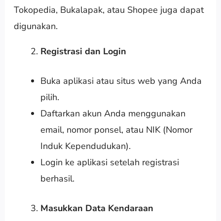
Tokopedia, Bukalapak, atau Shopee juga dapat
digunakan.
Registrasi dan Login
Buka aplikasi atau situs web yang Anda
pilih.
Daftarkan akun Anda menggunakan
email, nomor ponsel, atau NIK (Nomor
Induk Kependudukan).
Login ke aplikasi setelah registrasi
berhasil.
Masukkan Data Kendaraan