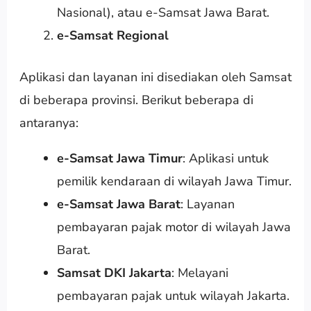
Nasional), atau e-Samsat Jawa Barat.
e-Samsat Regional
Aplikasi dan layanan ini disediakan oleh Samsat
di beberapa provinsi. Berikut beberapa di
antaranya:
e-Samsat Jawa Timur
: Aplikasi untuk
pemilik kendaraan di wilayah Jawa Timur.
e-Samsat Jawa Barat
: Layanan
pembayaran pajak motor di wilayah Jawa
Barat.
Samsat DKI Jakarta
: Melayani
pembayaran pajak untuk wilayah Jakarta.