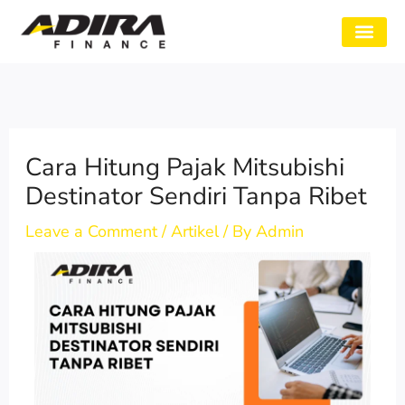
Skip
to
SYARAT GADAI
CABANG ADIRA
TENTANG KAMI
content
Cara Hitung Pajak Mitsubishi
Destinator Sendiri Tanpa Ribet
Leave a Comment
/
Artikel
/ By
Admin