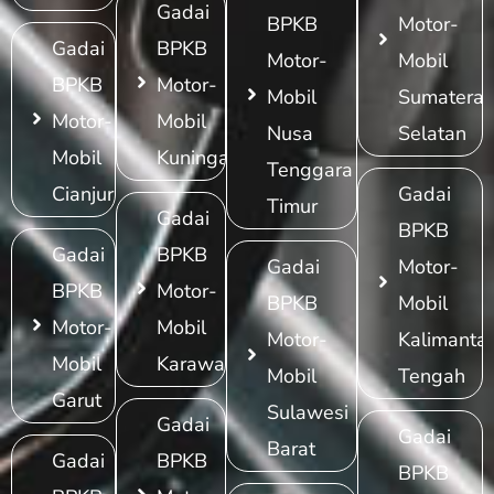
Gadai
BPKB
Motor-
Gadai
BPKB
Motor-
Mobil
BPKB
Motor-
Mobil
Sumatera
Motor-
Mobil
Nusa
Selatan
Mobil
Kuningan
Tenggara
Cianjur
Gadai
Timur
Gadai
BPKB
Gadai
BPKB
Gadai
Motor-
BPKB
Motor-
BPKB
Mobil
Motor-
Mobil
Motor-
Kalimanta
Mobil
Karawang
Mobil
Tengah
Garut
Sulawesi
Gadai
Gadai
Barat
Gadai
BPKB
BPKB