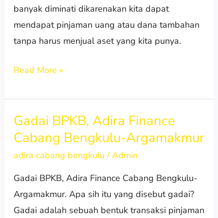
banyak diminati dikarenakan kita dapat
mendapat pinjaman uang atau dana tambahan
tanpa harus menjual aset yang kita punya.
Read More »
Gadai BPKB, Adira Finance
Gadai
Cabang Bengkulu-Argamakmur
BPKB,
Adira
adira cabang bengkulu
/
Admin
Finance
Gadai BPKB, Adira Finance Cabang Bengkulu-
Cabang
Argamakmur. Apa sih itu yang disebut gadai?
Bengkulu-
Gadai adalah sebuah bentuk transaksi pinjaman
Argamakmur