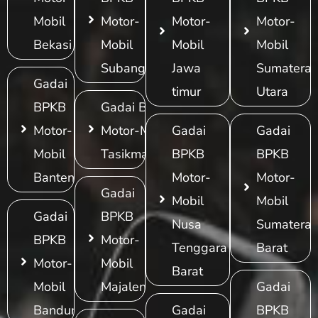
Mobil
Motor-
Motor-
Motor-
Bekasi
Mobil
Mobil
Mobil
Subang
Jawa
Sumatera
Gadai
timur
Utara
BPKB
Gadai BPKB
Motor-
Motor-Mobil
Gadai
Gadai
Mobil
Tasikmalaya
BPKB
BPKB
Banten
Motor-
Motor-
Gadai
Mobil
Mobil
Gadai
BPKB
Nusa
Sumatera
BPKB
Motor-
Tenggara
Barat
Motor-
Mobil
Barat
Mobil
Majalengka
Gadai
Bandung
Gadai
BPKB