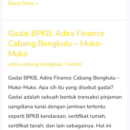
Read More »
Gadai BPKB, Adira Finance
Gadai
Cabang Bengkulu – Muko-
BPKB,
Muko
Adira
Finance
adira cabang bengkulu
/
Admin
Cabang
Gadai BPKB, Adira Finance Cabang Bengkulu –
Bengkulu
Muko-Muko. Apa sih itu yang disebut gadai?
–
Gadai adalah sebuah bentuk transaksi pinjaman
Muko-
uang/dana tunai dengan jaminan tertentu
Muko
seperti BPKB kendaraan, sertifikat rumah,
sertifikat tanah, dan lain sebagainya. Hal ini