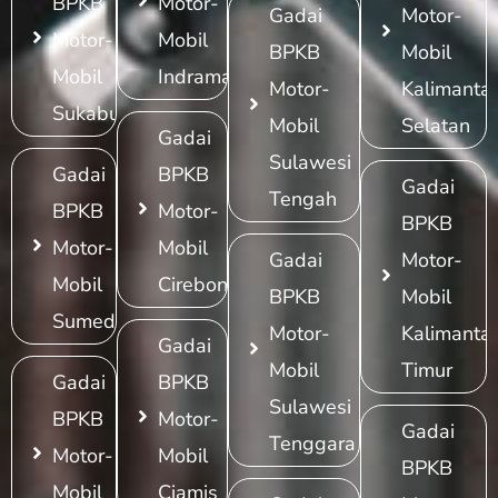
BPKB
Motor-
Gadai
Motor-
Motor-
Mobil
BPKB
Mobil
Mobil
Indramayu
Motor-
Kalimanta
Sukabumi
Mobil
Selatan
Gadai
Sulawesi
Gadai
BPKB
Gadai
Tengah
BPKB
Motor-
BPKB
Motor-
Mobil
Gadai
Motor-
Mobil
Cirebon
BPKB
Mobil
Sumedang
Motor-
Kalimanta
Gadai
Mobil
Timur
Gadai
BPKB
Sulawesi
BPKB
Motor-
Gadai
Tenggara
Motor-
Mobil
BPKB
Mobil
Ciamis