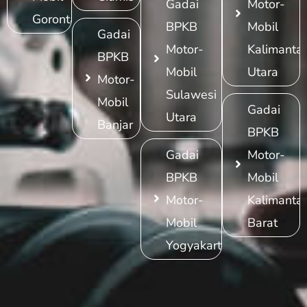
Gadai
Motor-
Gorontalo
BPKB
Mobil
Gadai
Motor-
Kalimanta
BPKB
Mobil
Utara
Motor-
Sulawesi
Mobil
Gadai
Utara
Banjar
BPKB
Gadai
Motor-
BPKB
Mobil
Motor-
Kalimanta
Mobil
Barat
Yogyakarta