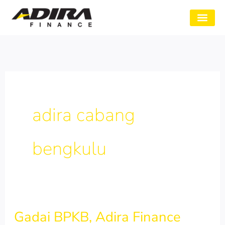
Skip
to
SYARAT GADAI
CABANG ADIRA
TENTANG KAMI
content
adira cabang
bengkulu
Gadai BPKB, Adira Finance
Gadai