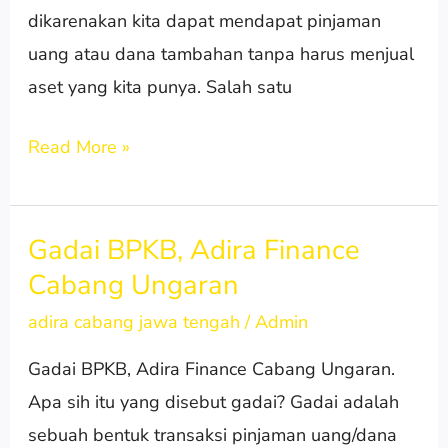
dikarenakan kita dapat mendapat pinjaman
uang atau dana tambahan tanpa harus menjual
aset yang kita punya. Salah satu
Read More »
Gadai BPKB, Adira Finance
Gadai
Cabang Ungaran
BPKB,
Adira
adira cabang jawa tengah
/
Admin
Finance
Gadai BPKB, Adira Finance Cabang Ungaran.
Cabang
Apa sih itu yang disebut gadai? Gadai adalah
Ungaran
sebuah bentuk transaksi pinjaman uang/dana