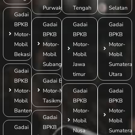
Purwakarta
Tengah
Selatan
Gadai
BPKB
Gadai
Gadai
Gadai
Motor-
BPKB
BPKB
BPKB
Mobil
Motor-
Motor-
Motor-
Bekasi
Mobil
Mobil
Mobil
Subang
Jawa
Sumatera
Gadai
timur
Utara
BPKB
Gadai BPKB
Motor-
Motor-Mobil
Gadai
Gadai
Mobil
Tasikmalaya
BPKB
BPKB
Banten
Motor-
Motor-
Gadai
Mobil
Mobil
Gadai
BPKB
Nusa
Sumatera