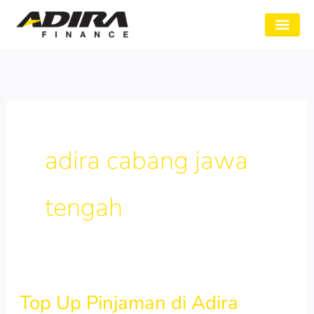
Skip
to
SYARAT GADAI
CABANG ADIRA
TENTANG KAMI
content
adira cabang jawa
tengah
Top Up Pinjaman di Adira
Top