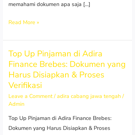
memahami dokumen apa saja […]
Read More »
Top Up Pinjaman di Adira
Top
Finance Brebes: Dokumen yang
Up
Harus Disiapkan & Proses
Pinjaman
di
Verifikasi
Adira
Leave a Comment
/
adira cabang jawa tengah
/
Finance
Admin
Brebes:
Top Up Pinjaman di Adira Finance Brebes:
Dokumen
Dokumen yang Harus Disiapkan & Proses
yang