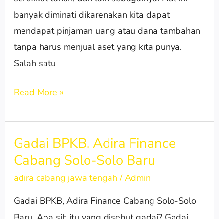
banyak diminati dikarenakan kita dapat
mendapat pinjaman uang atau dana tambahan
tanpa harus menjual aset yang kita punya.
Salah satu
Read More »
Gadai BPKB, Adira Finance
Gadai
Cabang Solo-Solo Baru
BPKB,
Adira
adira cabang jawa tengah
/
Admin
Finance
Gadai BPKB, Adira Finance Cabang Solo-Solo
Cabang
Baru. Apa sih itu yang disebut gadai? Gadai