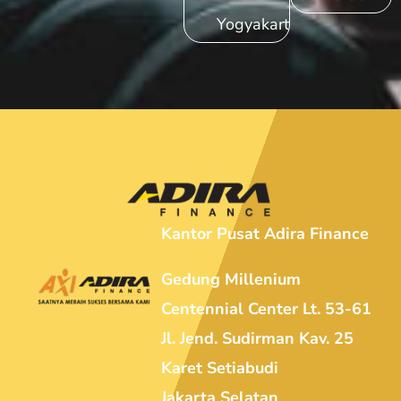
Yogyakarta
Kantor Pusat Adira Finance
Gedung Millenium
Centennial Center Lt. 53-61
Jl. Jend. Sudirman Kav. 25
Karet Setiabudi
Jakarta Selatan