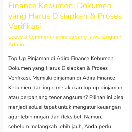
Finance Kebumen: Dokumen
Up
yang Harus Disiapkan & Proses
Pinjaman
di
Verifikasi
Adira
Leave a Comment
/
adira cabang jawa tengah
/
Finance
Admin
Kebumen:
Top Up Pinjaman di Adira Finance Kebumen:
Dokumen
Dokumen yang Harus Disiapkan & Proses
yang
Verifikasi. Memiliki pinjaman di Adira Finance
Harus
Kebumen dan ingin melakukan top up pinjaman
Disiapkan
atau perpanjang tenor angsuran? Pilihan ini bisa
&
menjadi solusi tepat untuk mengatur keuangan
Proses
agar lebih ringan dan fleksibel. Namun,
Verifikasi
sebelum melangkah lebih jauh, Anda perlu