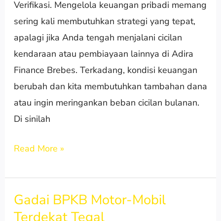
Verifikasi. Mengelola keuangan pribadi memang
Harus
sering kali membutuhkan strategi yang tepat,
Disiapkan
apalagi jika Anda tengah menjalani cicilan
&
kendaraan atau pembiayaan lainnya di Adira
Proses
Finance Brebes. Terkadang, kondisi keuangan
Verifikasi
berubah dan kita membutuhkan tambahan dana
atau ingin meringankan beban cicilan bulanan.
Di sinilah
Read More »
Gadai BPKB Motor-Mobil
Gadai
Terdekat Tegal
BPKB