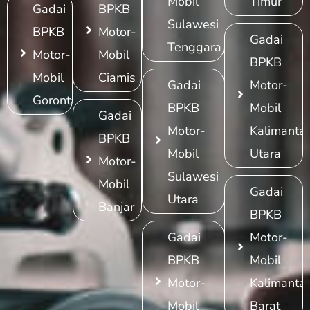
Mobil
Timur
Gadai
BPKB
Sulawesi
BPKB
Motor-
Gadai
Tenggara
Motor-
Mobil
BPKB
Mobil
Ciamis
Gadai
Motor-
Gorontalo
BPKB
Mobil
Gadai
Motor-
Kalimanta
BPKB
Mobil
Utara
Motor-
Sulawesi
Mobil
Gadai
Utara
Banjar
BPKB
Gadai
Motor-
BPKB
Mobil
Motor-
Kalimanta
Mobil
Barat