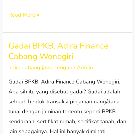
Read More »
Gadai BPKB, Adira Finance
Gadai
Cabang Wonogiri
BPKB,
Adira
adira cabang jawa tengah
/
Admin
Finance
Gadai BPKB, Adira Finance Cabang Wonogiri.
Cabang
Apa sih itu yang disebut gadai? Gadai adalah
Wonogiri
sebuah bentuk transaksi pinjaman uang/dana
tunai dengan jaminan tertentu seperti BPKB
kendaraan, sertifikat rumah, sertifikat tanah, dan
lain sebagainya. Hal ini banyak diminati