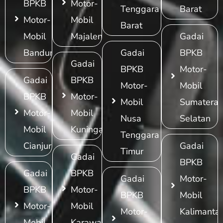
BPKB
Motor-
Tenggara
Barat
Motor-
Mobil
Barat
Mobil
Majalengka
Gadai
Bandung
Gadai
BPKB
Gadai
BPKB
Motor-
Gadai
BPKB
Motor-
Mobil
BPKB
Motor-
Mobil
Sumatera
Motor-
Mobil
Nusa
Selatan
Mobil
Kuningan
Tenggara
Cianjur
Gadai
Timur
Gadai
BPKB
Gadai
BPKB
Gadai
Motor-
BPKB
Motor-
BPKB
Mobil
Motor-
Mobil
Motor-
Kalimanta
Mobil
Karawang