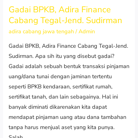
Gadai BPKB, Adira Finance
Gadai
Cabang Tegal-Jend. Sudirman
BPKB,
Adira
adira cabang jawa tengah
/
Admin
Finance
Gadai BPKB, Adira Finance Cabang Tegal-Jend.
Cabang
Sudirman. Apa sih itu yang disebut gadai?
Tegal-
Gadai adalah sebuah bentuk transaksi pinjaman
Jend.
uang/dana tunai dengan jaminan tertentu
Sudirman
seperti BPKB kendaraan, sertifikat rumah,
sertifikat tanah, dan lain sebagainya. Hal ini
banyak diminati dikarenakan kita dapat
mendapat pinjaman uang atau dana tambahan
tanpa harus menjual aset yang kita punya.
Salah