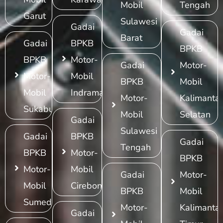
Mobil
Tengah
Garut
Sulawesi
Gadai
Gadai
Barat
Gadai
BPKB
BPKB
BPKB
Motor-
Gadai
Motor-
Motor-
Mobil
BPKB
Mobil
Mobil
Indramayu
Motor-
Kalimanta
Sukabumi
Mobil
Selatan
Gadai
Sulawesi
Gadai
BPKB
Gadai
Tengah
BPKB
Motor-
BPKB
Motor-
Mobil
Gadai
Motor-
Mobil
Cirebon
BPKB
Mobil
Sumedang
Motor-
Kalimanta
Gadai