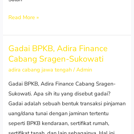
Read More »
Gadai BPKB, Adira Finance
Gadai
Cabang Sragen-Sukowati
BPKB,
Adira
adira cabang jawa tengah
/
Admin
Finance
Gadai BPKB, Adira Finance Cabang Sragen-
Cabang
Sukowati. Apa sih itu yang disebut gadai?
Sragen-
Gadai adalah sebuah bentuk transaksi pinjaman
Sukowati
uang/dana tunai dengan jaminan tertentu
seperti BPKB kendaraan, sertifikat rumah,
sertifikat tanah, dan lain sebagainya. Hal ini