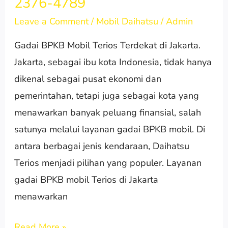
2376-4789
Terios
Leave a Comment
/
Mobil Daihatsu
/
Admin
Terdekat
Gadai BPKB Mobil Terios Terdekat di Jakarta.
di
Jakarta, sebagai ibu kota Indonesia, tidak hanya
Jakarta
dikenal sebagai pusat ekonomi dan
|
pemerintahan, tetapi juga sebagai kota yang
0882-
menawarkan banyak peluang finansial, salah
2376-
satunya melalui layanan gadai BPKB mobil. Di
4789
antara berbagai jenis kendaraan, Daihatsu
Terios menjadi pilihan yang populer. Layanan
gadai BPKB mobil Terios di Jakarta
menawarkan
Read More »