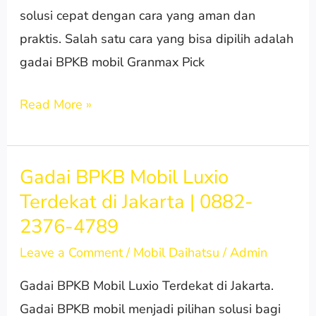
solusi cepat dengan cara yang aman dan
praktis. Salah satu cara yang bisa dipilih adalah
gadai BPKB mobil Granmax Pick
Read More »
Gadai BPKB Mobil Luxio
Gadai
Terdekat di Jakarta | 0882-
BPKB
2376-4789
Mobil
Luxio
Leave a Comment
/
Mobil Daihatsu
/
Admin
Terdekat
Gadai BPKB Mobil Luxio Terdekat di Jakarta.
di
Gadai BPKB mobil menjadi pilihan solusi bagi
Jakarta