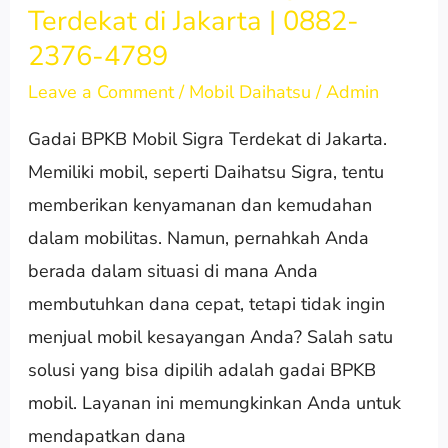
Terdekat di Jakarta | 0882-
BPKB
2376-4789
Mobil
Sigra
Leave a Comment
/
Mobil Daihatsu
/
Admin
Terdekat
Gadai BPKB Mobil Sigra Terdekat di Jakarta.
di
Memiliki mobil, seperti Daihatsu Sigra, tentu
Jakarta
memberikan kenyamanan dan kemudahan
|
dalam mobilitas. Namun, pernahkah Anda
0882-
berada dalam situasi di mana Anda
2376-
membutuhkan dana cepat, tetapi tidak ingin
4789
menjual mobil kesayangan Anda? Salah satu
solusi yang bisa dipilih adalah gadai BPKB
mobil. Layanan ini memungkinkan Anda untuk
mendapatkan dana