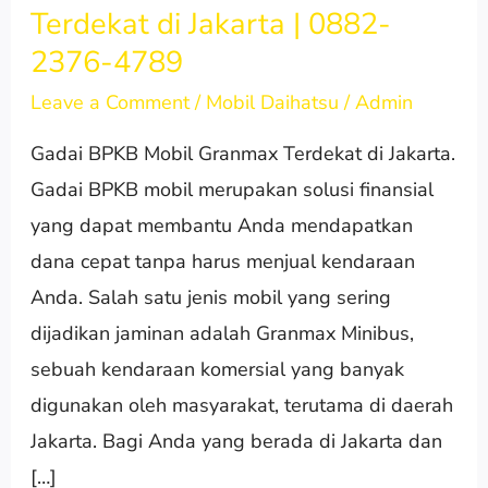
Terdekat di Jakarta | 0882-
BPKB
2376-4789
Mobil
Granmax
Leave a Comment
/
Mobil Daihatsu
/
Admin
Terdekat
Gadai BPKB Mobil Granmax Terdekat di Jakarta.
di
Gadai BPKB mobil merupakan solusi finansial
Jakarta
yang dapat membantu Anda mendapatkan
|
dana cepat tanpa harus menjual kendaraan
0882-
Anda. Salah satu jenis mobil yang sering
2376-
dijadikan jaminan adalah Granmax Minibus,
4789
sebuah kendaraan komersial yang banyak
digunakan oleh masyarakat, terutama di daerah
Jakarta. Bagi Anda yang berada di Jakarta dan
[…]