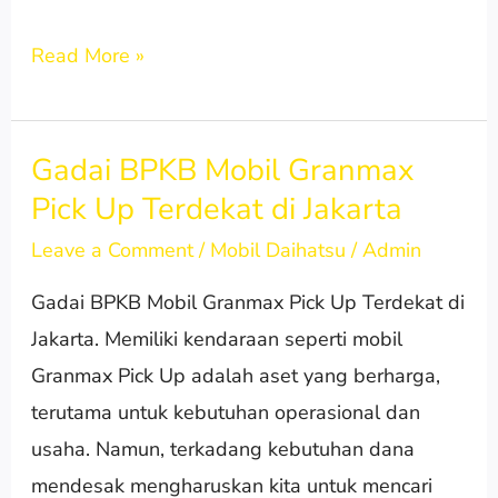
Read More »
Gadai BPKB Mobil Granmax
Gadai
Pick Up Terdekat di Jakarta
BPKB
Mobil
Leave a Comment
/
Mobil Daihatsu
/
Admin
Granmax
Gadai BPKB Mobil Granmax Pick Up Terdekat di
Pick
Jakarta. Memiliki kendaraan seperti mobil
Up
Granmax Pick Up adalah aset yang berharga,
Terdekat
terutama untuk kebutuhan operasional dan
di
usaha. Namun, terkadang kebutuhan dana
Jakarta
mendesak mengharuskan kita untuk mencari