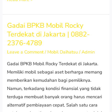
Gadai BPKB Mobil Rocky
Gadai
Terdekat di Jakarta | 0882-
BPKB
2376-4789
Mobil
Rocky
Leave a Comment
/
Mobil Daihatsu
/
Admin
Terdekat
Gadai BPKB Mobil Rocky Terdekat di Jakarta.
di
Memiliki mobil sebagai aset berharga memang
Jakarta
memberikan kemudahan bagi pemiliknya.
|
Namun, terkadang kondisi finansial yang tidak
0882-
terduga membuat banyak orang harus mencari
2376-
alternatif pembiayaan cepat. Salah satu cara
4789