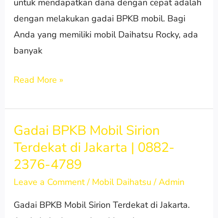
untuk mendapatkan dana dengan cepat adalah
dengan melakukan gadai BPKB mobil. Bagi
Anda yang memiliki mobil Daihatsu Rocky, ada
banyak
Read More »
Gadai BPKB Mobil Sirion
Gadai
Terdekat di Jakarta | 0882-
BPKB
2376-4789
Mobil
Sirion
Leave a Comment
/
Mobil Daihatsu
/
Admin
Terdekat
Gadai BPKB Mobil Sirion Terdekat di Jakarta.
di