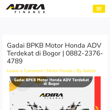
Skip
to
SYARAT GADAI
CABANG ADIRA
TENTANG KAMI
content
Gadai BPKB Motor Honda ADV
Terdekat di Bogor | 0882-2376-
4789
Leave a Comment
/
Motor Honda
/ By
Admin