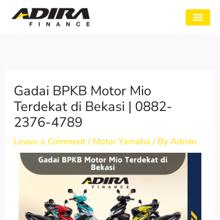
Skip
to
SYARAT GADAI
CABANG ADIRA
TENTANG KAMI
content
Gadai BPKB Motor Mio
Terdekat di Bekasi | 0882-
2376-4789
Leave a Comment
/
Motor Yamaha
/ By
Admin