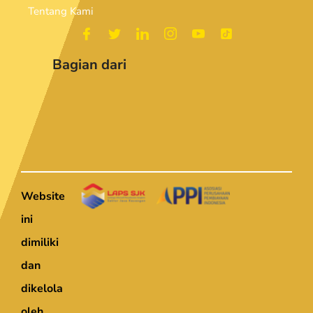
Tentang Kami
Bagian dari
Website
ini
dimiliki
dan
dikelola
oleh