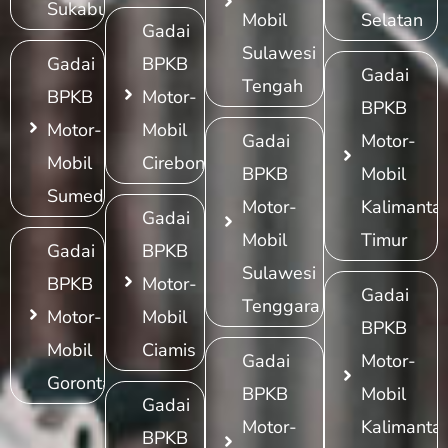
Sukabumi
Mobil
Selatan
Gadai
Sulawesi
Gadai
BPKB
Gadai
Tengah
BPKB
Motor-
BPKB
Motor-
Mobil
Gadai
Motor-
Mobil
Cirebon
BPKB
Mobil
Sumedang
Motor-
Kalimanta
Gadai
Mobil
Timur
Gadai
BPKB
Sulawesi
BPKB
Motor-
Gadai
Tenggara
Motor-
Mobil
BPKB
Mobil
Ciamis
Gadai
Motor-
Gorontalo
BPKB
Mobil
Gadai
Motor-
Kalimanta
BPKB