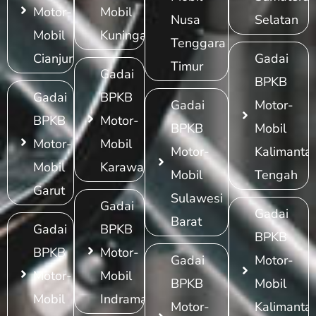
Motor-
Mobil
Nusa
Selatan
Mobil
Kuningan
Tenggara
Cianjur
Gadai
Timur
Gadai
BPKB
Gadai
BPKB
Gadai
Motor-
BPKB
Motor-
BPKB
Mobil
Motor-
Mobil
Motor-
Kalimanta
Mobil
Karawang
Mobil
Tengah
Garut
Sulawesi
Gadai
Gadai
Barat
Gadai
BPKB
BPKB
BPKB
Motor-
Gadai
Motor-
Motor-
Mobil
BPKB
Mobil
Mobil
Indramayu
Motor-
Kalimanta