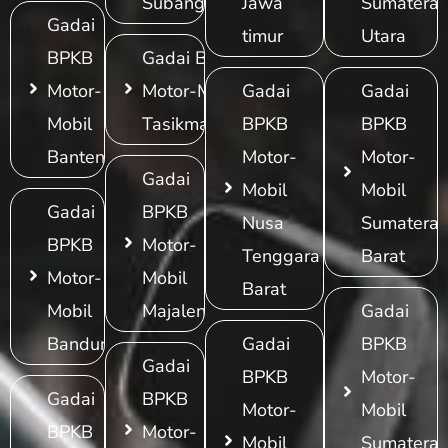
Subang
Jawa
Sumatera
Gadai
timur
Utara
BPKB
Gadai BPKB
Motor-
Motor-Mobil
Gadai
Gadai
Mobil
Tasikmalaya
BPKB
BPKB
Banten
Motor-
Motor-
Gadai
Mobil
Mobil
Gadai
BPKB
Nusa
Sumatera
BPKB
Motor-
Tenggara
Barat
Motor-
Mobil
Barat
Mobil
Majalengka
Gadai
Bandung
Gadai
BPKB
Gadai
BPKB
Motor-
Gadai
BPKB
Motor-
Mobil
BPKB
Motor-
Mobil
Sumatera