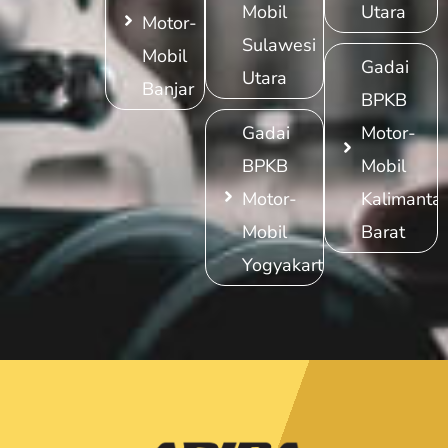
Mobil
Utara
Motor-
Sulawesi
Mobil
Gadai
Utara
Banjar
BPKB
Gadai
Motor-
BPKB
Mobil
Motor-
Kalimanta
Mobil
Barat
Yogyakarta