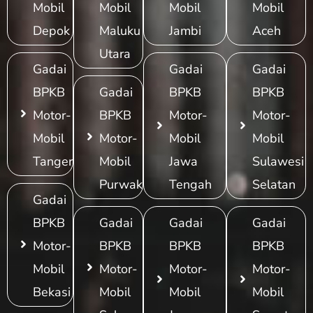
Mobil
Mobil
Mobil
Mobil
Depok
Maluku
Jambi
Aceh
Utara
Gadai
Gadai
Gadai
BPKB
Gadai
BPKB
BPKB
Motor-
BPKB
Motor-
Motor-
Mobil
Motor-
Mobil
Mobil
Tangerang
Mobil
Jawa
Sulawesi
Purwakarta
Tengah
Selatan
Gadai
BPKB
Gadai
Gadai
Gadai
Motor-
BPKB
BPKB
BPKB
Mobil
Motor-
Motor-
Motor-
Bekasi
Mobil
Mobil
Mobil