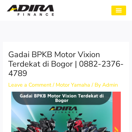
Skip
to
SYARAT GADAI
CABANG ADIRA
TENTANG KAMI
content
Gadai BPKB Motor Vixion
Terdekat di Bogor | 0882-2376-
4789
Leave a Comment
/
Motor Yamaha
/ By
Admin