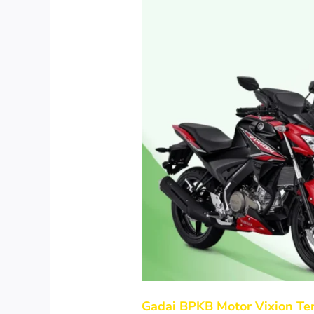
Gadai BPKB Motor Vixion Te