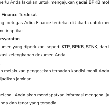
 perlu Anda lakukan untuk mengajukan
gadai BPKB mobi
 Finance Terdekat
 petugas Adira Finance terdekat di Jakarta untuk me
ulir aplikasi.
rsyaratan
men yang diperlukan, seperti
KTP
,
BPKB
,
STNK
, dan
ikasi kelengkapan dokumen Anda.
l
an melakukan pengecekan terhadap kondisi mobil Anda
jadikan jaminan.
selesai, Anda akan mendapatkan informasi mengenai
j
unga dan tenor yang tersedia.