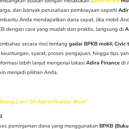
rtimbangkan adalah dengan melakukan
gadai BPKB
mob
harga, dan banyak perusahaan pembiayaan seperti
Adir
mbantu Anda mendapatkan dana cepat. Jika mobil An
B dengan cara yang mudah dan praktis, langsung di
A
membahas secara rinci tentang
gadai BPKB mobil Civic t
 keuntungan, syarat, proses pengajuan, hingga tips y
formasi lebih lanjut mengenai lokasi
Adira Finance
di J
in menjadi pilihan Anda.
ang Lain? Di Adira Finance, Bisa!!
l
oses peminjaman dana yang menggunakan
BPKB (Buku