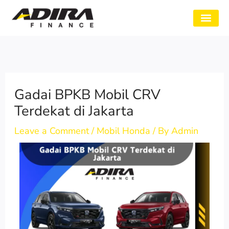
Skip
to
SYARAT GADAI
CABANG ADIRA
TENTANG KAMI
content
Gadai BPKB Mobil CRV
Terdekat di Jakarta
Leave a Comment
/
Mobil Honda
/ By
Admin