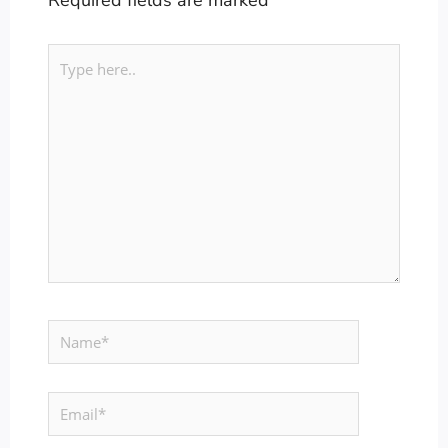
Type
here..
Name*
Email*