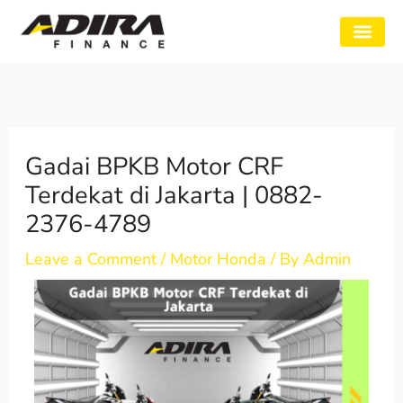
Skip
to
SYARAT GADAI
CABANG ADIRA
TENTANG KAMI
content
Gadai BPKB Motor CRF
Terdekat di Jakarta | 0882-
2376-4789
Leave a Comment
/
Motor Honda
/ By
Admin