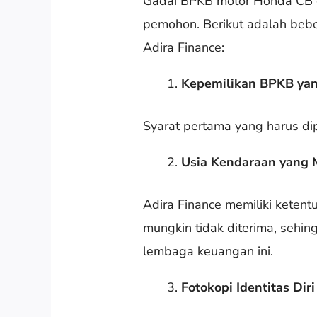
Gadai BPKB motor Honda CB
pemohon. Berikut adalah beb
Adira Finance:
Kepemilikan BPKB ya
Syarat pertama yang harus di
Usia Kendaraan yang
Adira Finance memiliki keten
mungkin tidak diterima, sehi
lembaga keuangan ini.
Fotokopi Identitas Diri