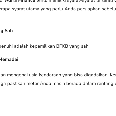
 di
Adira Finance
tentu memiliki syarat-syarat tertentu
erapa syarat utama yang perlu Anda persiapkan sebel
ng Sah
penuhi adalah kepemilikan BPKB yang sah.
 Memadai
tuan mengenai usia kendaraan yang bisa digadaikan. Ke
ngga pastikan motor Anda masih berada dalam rentang u