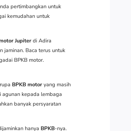
 Anda pertimbangkan untuk
gai kemudahan untuk
otor Jupiter
di Adira
an jaminan. Baca terus untuk
 gadai BPKB motor.
erupa
BPKB motor
yang masih
ai agunan kepada lembaga
tuhkan banyak persyaratan
dijaminkan hanya
BPKB
-nya.