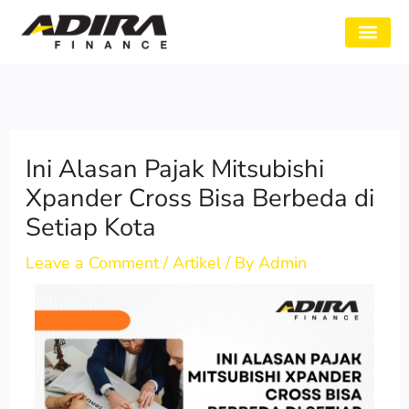
Skip
to
SYARAT GADAI
CABANG ADIRA
TENTANG KAMI
content
Ini Alasan Pajak Mitsubishi
Xpander Cross Bisa Berbeda di
Setiap Kota
Leave a Comment
/
Artikel
/ By
Admin