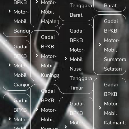
BPKB
Motor-
Tenggara
Barat
Motor-
Mobil
Barat
Mobil
Majalengka
Gadai
Bandung
Gadai
BPKB
Gadai
BPKB
Motor-
Gadai
BPKB
Motor-
Mobil
BPKB
Motor-
Mobil
Sumatera
Motor-
Mobil
Nusa
Selatan
Mobil
Kuningan
Tenggara
Cianjur
Gadai
Timur
Gadai
BPKB
Gadai
BPKB
Gadai
Motor-
BPKB
Motor-
BPKB
Mobil
Motor-
Mobil
Motor-
Kalimanta