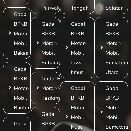
Purwakarta
Tengah
Selatan
Gadai
BPKB
Gadai
Gadai
Gadai
Motor-
BPKB
BPKB
BPKB
Mobil
Motor-
Motor-
Motor-
Bekasi
Mobil
Mobil
Mobil
Subang
Jawa
Sumatera
Gadai
timur
Utara
BPKB
Gadai BPKB
Motor-
Motor-Mobil
Gadai
Gadai
Mobil
Tasikmalaya
BPKB
BPKB
Banten
Motor-
Motor-
Gadai
Mobil
Mobil
Gadai
BPKB
Nusa
Sumatera