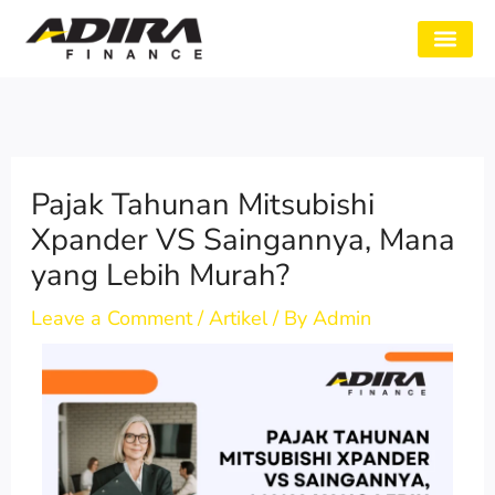
Skip
to
SYARAT GADAI
CABANG ADIRA
TENTANG KAMI
content
Pajak Tahunan Mitsubishi
Xpander VS Saingannya, Mana
yang Lebih Murah?
Leave a Comment
/
Artikel
/ By
Admin