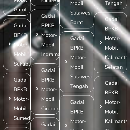
Mobil
Karawang
Mobil
Tengah
Garut
Sulawesi
Gadai
Gadai
Barat
Gadai
BPKB
BPKB
BPKB
Motor-
Gadai
Motor-
Motor-
Mobil
BPKB
Mobil
Mobil
Indramayu
Motor-
Kalimanta
Sukabumi
Mobil
Selatan
Gadai
Sulawesi
Gadai
BPKB
Gadai
Tengah
BPKB
Motor-
BPKB
Motor-
Mobil
Gadai
Motor-
Mobil
Cirebon
BPKB
Mobil
Sumedang
Motor-
Kalimanta
Gadai