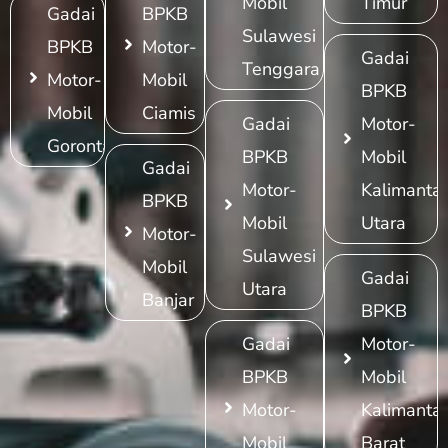
Mobil
Timur
Gadai
BPKB
Sulawesi
BPKB
Motor-
Gadai
Tenggara
Motor-
Mobil
BPKB
Mobil
Ciamis
Gadai
Motor-
Gorontalo
BPKB
Mobil
Gadai
Motor-
Kalimanta
BPKB
Mobil
Utara
Motor-
Sulawesi
Mobil
Gadai
Utara
Banjar
BPKB
Gadai
Motor-
BPKB
Mobil
Motor-
Kalimanta
Mobil
Barat