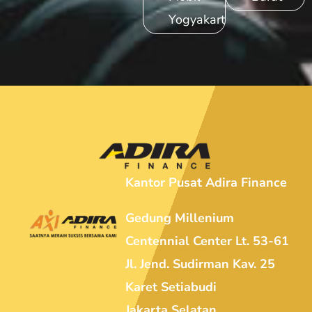
Yogyakarta
Kantor Pusat Adira Finance
Gedung Millenium
Centennial Center Lt. 53-61
Jl. Jend. Sudirman Kav. 25
Karet Setiabudi
Jakarta Selatan